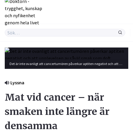
Det är inte ovanligt att cancertumören påverkar aptiten negativt och att upplevelsen av såväl smak som doft förändras. Foto: Shutterstock
Lyssna
Mat vid cancer – när
smaken inte längre är
densamma