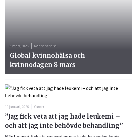
8 mars, 2026
Kvinnans hälsa
Global kvinnohälsa och
kvinnodagen 8 mars
19 januari, 2026
Cancer
”Jag fick veta att jag hade leukemi –
och att jag inte behövde behandling”
När Lennart fick sin cancerdiagnos hade han redan konta...