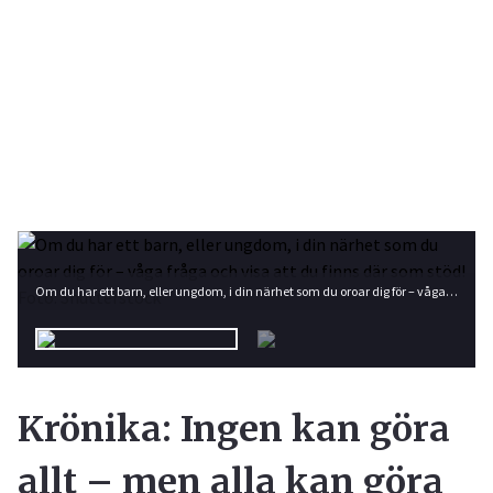
Om du har ett barn, eller ungdom, i din närhet som du oroar dig för – våga fråga och visa att du finns där som stöd! Foto: Shutterstock
Krönika: Ingen kan göra
allt – men alla kan göra