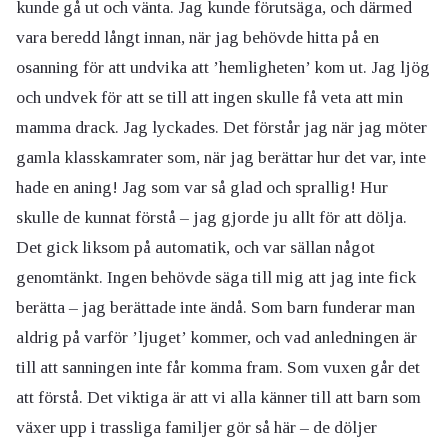
kunde gå ut och vänta. Jag kunde förutsäga, och därmed
vara beredd långt innan, när jag behövde hitta på en
osanning för att undvika att ’hemligheten’ kom ut. Jag ljög
och undvek för att se till att ingen skulle få veta att min
mamma drack. Jag lyckades. Det förstår jag när jag möter
gamla klasskamrater som, när jag berättar hur det var, inte
hade en aning! Jag som var så glad och sprallig! Hur
skulle de kunnat förstå – jag gjorde ju allt för att dölja.
Det gick liksom på automatik, och var sällan något
genomtänkt. Ingen behövde säga till mig att jag inte fick
berätta – jag berättade inte ändå. Som barn funderar man
aldrig på varför ’ljuget’ kommer, och vad anledningen är
till att sanningen inte får komma fram. Som vuxen går det
att förstå. Det viktiga är att vi alla känner till att barn som
växer upp i trassliga familjer gör så här – de döljer