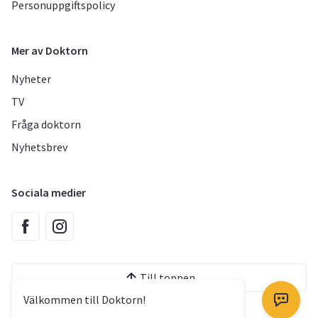
Personuppgiftspolicy
Mer av Doktorn
Nyheter
TV
Fråga doktorn
Nyhetsbrev
Sociala medier
Till toppen
Välkommen till Doktorn!