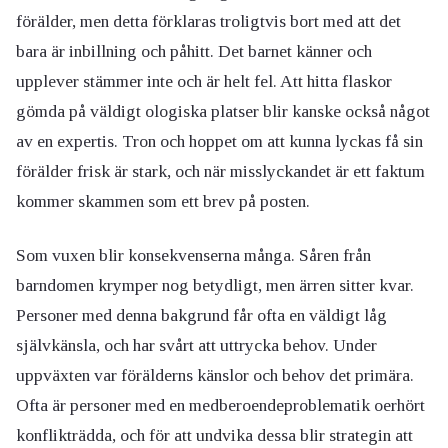
förälder, men detta förklaras troligtvis bort med att det
bara är inbillning och påhitt. Det barnet känner och
upplever stämmer inte och är helt fel. Att hitta flaskor
gömda på väldigt ologiska platser blir kanske också något
av en expertis. Tron och hoppet om att kunna lyckas få sin
förälder frisk är stark, och när misslyckandet är ett faktum
kommer skammen som ett brev på posten.
Som vuxen blir konsekvenserna många. Såren från
barndomen krymper nog betydligt, men ärren sitter kvar.
Personer med denna bakgrund får ofta en väldigt låg
självkänsla, och har svårt att uttrycka behov. Under
uppväxten var förälderns känslor och behov det primära.
Ofta är personer med en medberoendeproblematik oerhört
konflikträdda, och för att undvika dessa blir strategin att