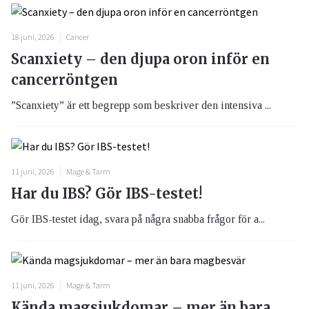
18 juni, 2026
Cancer
Scanxiety – den djupa oron inför en
cancerröntgen
”Scanxiety” är ett begrepp som beskriver den intensiva ...
11 juni, 2026
Mage & Tarm
Har du IBS? Gör IBS-testet!
Gör IBS-testet idag, svara på några snabba frågor för a...
11 juni, 2026
Mage & Tarm
Kända magsjukdomar – mer än bara