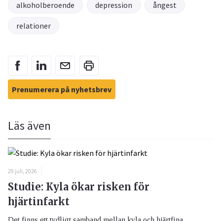
alkoholberoende
depression
ångest
relationer
Prenumerera på nyhetsbrev
Läs även
29 juli, 2026
Studie: Kyla ökar risken för
hjärtinfarkt
Det finns ett tydligt samband mellan kyla och hjärtfina...