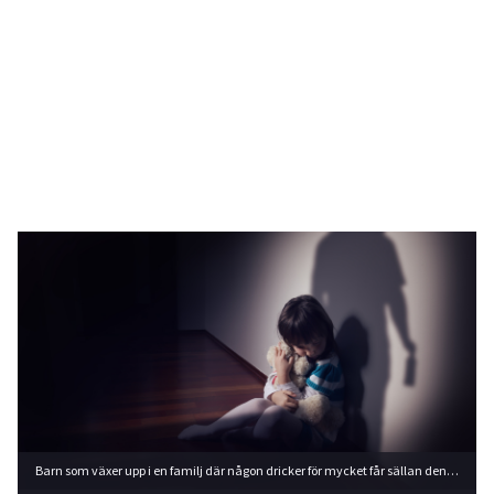
Barn som växer upp i en familj där någon dricker för mycket får sällan den uppmärksamhet och bekräftelse som barn behöver. Foto: Shutterstock