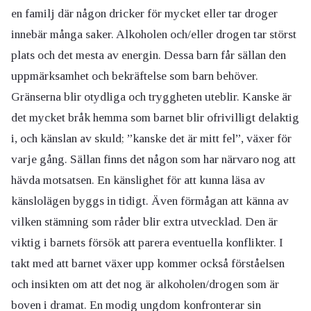
en familj där någon dricker för mycket eller tar droger
innebär många saker. Alkoholen och/eller drogen tar störst
plats och det mesta av energin. Dessa barn får sällan den
uppmärksamhet och bekräftelse som barn behöver.
Gränserna blir otydliga och tryggheten uteblir. Kanske är
det mycket bråk hemma som barnet blir ofrivilligt delaktig
i, och känslan av skuld; ”kanske det är mitt fel”, växer för
varje gång. Sällan finns det någon som har närvaro nog att
hävda motsatsen. En känslighet för att kunna läsa av
känslolägen byggs in tidigt. Även förmågan att känna av
vilken stämning som råder blir extra utvecklad. Den är
viktig i barnets försök att parera eventuella konflikter. I
takt med att barnet växer upp kommer också förståelsen
och insikten om att det nog är alkoholen/drogen som är
boven i dramat. En modig ungdom konfronterar sin