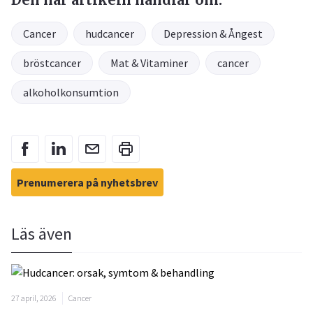
Cancer
hudcancer
Depression & Ångest
bröstcancer
Mat & Vitaminer
cancer
alkoholkonsumtion
Prenumerera på nyhetsbrev
Läs även
27 april, 2026
Cancer