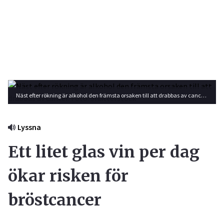
Näst efter rökning är alkohol den främsta orsaken till att drabbas av cancer. Foto: Shutterstock
Lyssna
Ett litet glas vin per dag
ökar risken för
bröstcancer