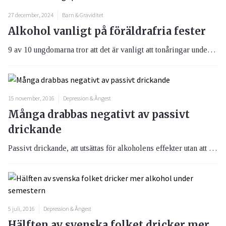
27 december, 2024
Barn & Graviditet
Alkohol vanligt på föräldrafria fester
9 av 10 ungdomarna tror att det är vanligt att tonåringar under 18 år dricker alkohol på föräldrafria hemmafester. Däremot är det bara 4 av 10 föräldrar som oroas över att deras barn dricker på dessa fester.
15 november, 2016
Depression & Ångest
Många drabbas negativt av passivt
drickande
Passivt drickande, att utsättas för alkoholens effekter utan att själv vara den som dricker, är något som många drabbas negativt av. Det finns också skillnader mellan män och kvinnor.
5 juli, 2016
Depression & Ångest
Hälften av svenska folket dricker mer