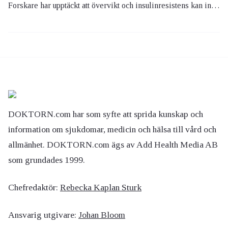
Forskare har upptäckt att övervikt och insulinresistens kan innebära en större risk för att drabbas av fettlever än alkohol.
DOKTORN.com har som syfte att sprida kunskap och
information om sjukdomar, medicin och hälsa till vård och
allmänhet. DOKTORN.com ägs av Add Health Media AB
som grundades 1999.
Chefredaktör:
Rebecka Kaplan Sturk
Ansvarig utgivare:
Johan Bloom