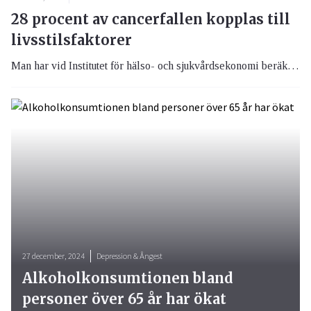
28 procent av cancerfallen kopplas till
livsstilsfaktorer
Man har vid Institutet för hälso- och sjukvårdsekonomi beräknat att 3 av 10 cancerfall i Sverige år 2018, kunde relateras till sju olika livsstilsfaktorer. Enligt forskarnas beräkningar hade rökning ett samband till 11 procent av cancerfallen.
27 december, 2024
Depression & Ångest
Alkoholkonsumtionen bland
personer över 65 år har ökat