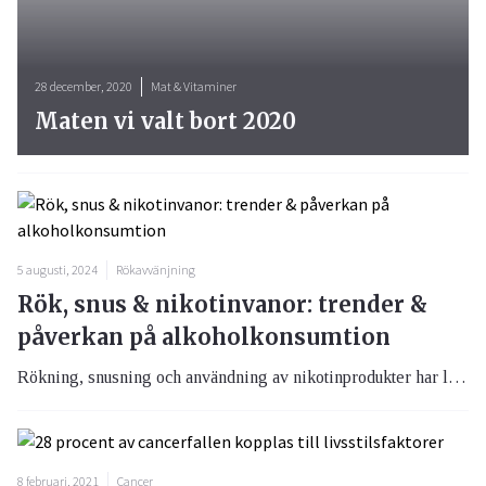
28 december, 2020
Mat & Vitaminer
Maten vi valt bort 2020
5 augusti, 2024
Rökavvänjning
Rök, snus & nikotinvanor: trender &
påverkan på alkoholkonsumtion
Rökning, snusning och användning av nikotinprodukter har länge varit en del av svenskarnas livsstil. Men hur har dessa vanor förändrats över tid, och hur påverkar de konsumtionen av alkohol? I denna artikel utforskar vi de senaste trenderna inom nikotinanvändning och dess koppling till alkoholkonsumtion, baserat på data från Centralförbundet för alkohol- och narkotikaupplysning (CAN).
8 februari, 2021
Cancer