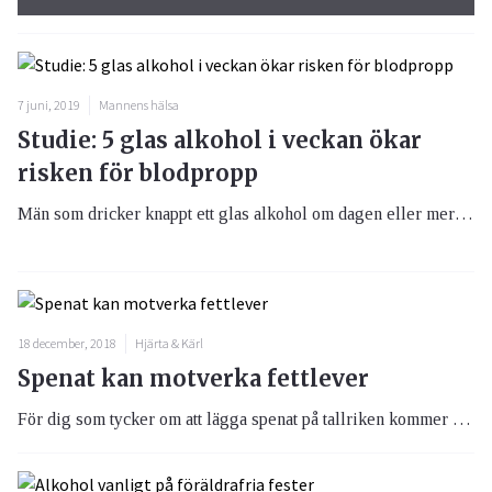
7 juni, 2019
Mannens hälsa
Studie: 5 glas alkohol i veckan ökar
risken för blodpropp
Män som dricker knappt ett glas alkohol om dagen eller mer löper tydligt ökad risk för blodpropp, ett tillstånd som kan leda till förtida död.
18 december, 2018
Hjärta & Kärl
Spenat kan motverka fettlever
För dig som tycker om att lägga spenat på tallriken kommer nu glädjande nyheter, spenat kan faktiskt motverka fettlever.