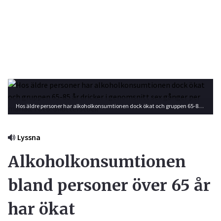
Hos äldre personer har alkoholkonsumtionen dock ökat och gruppen 65-85 år dricker i genomsnitt sex gånger per månad. Foto: Shutterstock
Lyssna
Alkoholkonsumtionen
bland personer över 65 år
har ökat