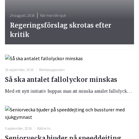
24 augusti, 2016
När man blir sjuk
Regeringsförslag skrotas efter
kritik
16 september, 2016
Rörelseapparaten
Så ska antalet fallolyckor minskas
Med ett nytt initiativ hoppas man att minska antalet fallolyckor som förutom att orsaka smärta och obehag hos den som drabbas även kostar samhället miljardsummor varje år.
5 september, 2016
Bättre liv
Seniorvecka bjuder på speeddejting