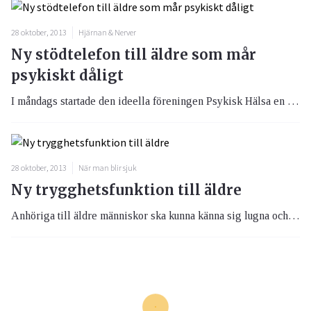
28 oktober, 2013
Hjärnan & Nerver
Ny stödtelefon till äldre som mår
psykiskt dåligt
I måndags startade den ideella föreningen Psykisk Hälsa en stödtelefon som ska vara till för äldre personer som mår psykiskt dåligt.
28 oktober, 2013
När man blir sjuk
Ny trygghetsfunktion till äldre
Anhöriga till äldre människor ska kunna känna sig lugna och de äldre känna sig tryggare när man bor hemma eller på vårdhem. En ny teknisk uppfinning kan nu hjälpa denna grupp av människor så länge den äldre personen har en hemtelefon eller en mobiltelefon.