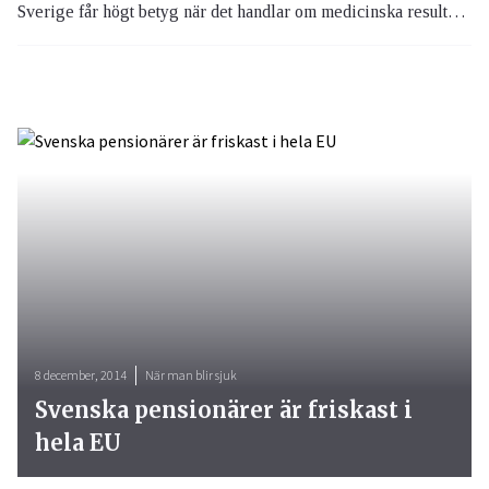
Sverige får högt betyg när det handlar om medicinska resultat inom sjukvården, däremot hamnar svensk vård långt ner på listan när det kommer till andra delar inom vården.
8 december, 2014
När man blir sjuk
Svenska pensionärer är friskast i
hela EU