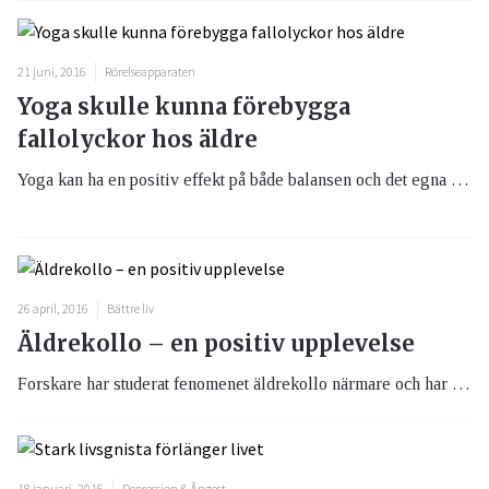
21 juni, 2016
Rörelseapparaten
Yoga skulle kunna förebygga
fallolyckor hos äldre
Yoga kan ha en positiv effekt på både balansen och det egna oberoendet som bättre rörelsefrihet skulle innebära för personer över 60 år.
26 april, 2016
Bättre liv
Äldrekollo – en positiv upplevelse
Forskare har studerat fenomenet äldrekollo närmare och har hittat en rad mycket positiva effekter. Deltagarna upplevde bland annat bättre sömn och att man tog färre mediciner.
18 januari, 2016
Depression & Ångest