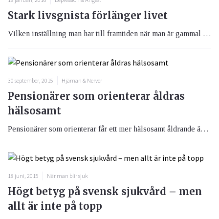
Stark livsgnista förlänger livet
Vilken inställning man har till framtiden när man är gammal har betydelse för hur länge man lever. En stark livsgnista har gynnsam effekt på livslängden och minskar även risken för depression.
30 september, 2015
Hjärnan & Nerver
Pensionärer som orienterar åldras
hälsosamt
Pensionärer som orienterar får ett mer hälsosamt åldrande än andra. Forskarna bakom studien menar att orientering håller både kropp och själ alert.
18 juni, 2015
När man blir sjuk
Högt betyg på svensk sjukvård – men
allt är inte på topp