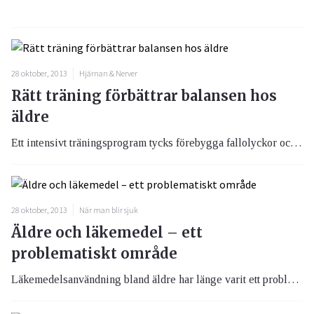
28 oktober, 2013
Hjärnan & Nerver
Rätt träning förbättrar balansen hos
äldre
Ett intensivt träningsprogram tycks förebygga fallolyckor och ge positiva fysiska långtidseffekter hos äldre vid särskilda boenden.
28 oktober, 2013
När man blir sjuk
Äldre och läkemedel – ett
problematiskt område
Läkemedelsanvändning bland äldre har länge varit ett problem som behöver uppmärksammas. Det är viktigt att diskutera med sin läkare vilka läkemedel som kan vara riskabla att använda hos äldre.