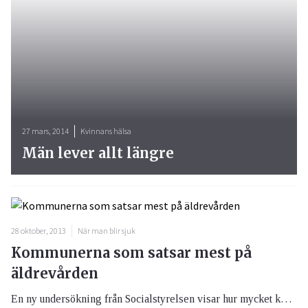
27 mars, 2014
Kvinnans hälsa
Män lever allt längre
28 oktober, 2013
När man blir sjuk
Kommunerna som satsar mest på
äldrevården
En ny undersökning från Socialstyrelsen visar hur mycket kommunerna satsar på äldrevården. I topp, och i botten, ligger bland annat två kommuner i Stockholmsområdet.