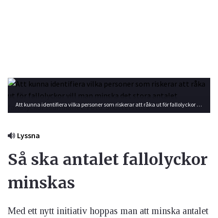
Att kunna identifiera vilka personer som riskerar att råka ut för fallolyckor vill man minska det stora antalet fallolyckor i samhället. Foto: Shutterstock
Lyssna
Så ska antalet fallolyckor
minskas
Med ett nytt initiativ hoppas man att minska antalet