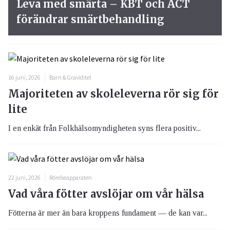
Leva med smärta – KBT och ACT
förändrar smärtbehandling
16 juni, 2026
Barn & Graviditet
Majoriteten av skoleleverna rör sig för
lite
I en enkät från Folkhälsomyndigheten syns flera positiv...
22 juni, 2026
Rörelseapparaten
Vad våra fötter avslöjar om vår hälsa
Fötterna är mer än bara kroppens fundament — de kan var...