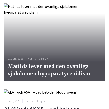
21 april, 2026
När man blir sjuk
Matilda lever med den ovanliga
sjukdomen hypoparatyreoidism
31 mars, 2026
När man blir sjuk
ALAT och ASAT – vad betyder