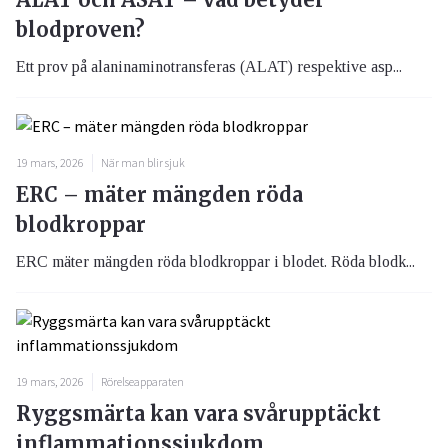
blodproven?
Ett prov på alaninaminotransferas (ALAT) respektive asp...
19 mars, 2026
När man blir sjuk
ERC – mäter mängden röda
blodkroppar
ERC mäter mängden röda blodkroppar i blodet. Röda blodk...
19 mars, 2026
Rörelseapparaten
Ryggsmärta kan vara svårupptäckt
inflammationssjukdom