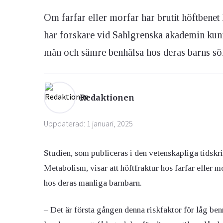
Om farfar eller morfar har brutit höftbenet 
Ögon & Öron
har forskare vid Sahlgrenska akademin kunn
Övervikt
män och sämre benhälsa hos deras barns sö
Redaktionen
Uppdaterad: 1 januari, 2025
Studien, som publiceras i den vetenskapliga tidskr
Metabolism, visar att höftfraktur hos farfar eller m
hos deras manliga barnbarn.
– Det är första gången denna riskfaktor för låg be