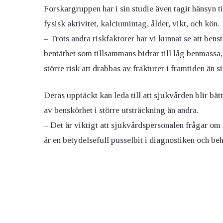
Forskargruppen har i sin studie även tagit hänsyn t
fysisk aktivitet, kalciumintag, ålder, vikt, och kön.
– Trots andra riskfaktorer har vi kunnat se att bens
bentäthet som tillsammans bidrar till låg benmassa, 
större risk att drabbas av frakturer i framtiden än 
Deras upptäckt kan leda till att sjukvården blir bätt
av benskörhet i större utsträckning än andra.
– Det är viktigt att sjukvårdspersonalen frågar om m
är en betydelsefull pusselbit i diagnostiken och b