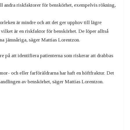
ill andra riskfaktorer för benskörhet, exempelvis rökning,
torleken är mindre och att det ger upphov till lägre
vilket är en riskfaktor för benskörhet. De löper alltså
sina jämnåriga, säger Mattias Lorentzon.
re på att identifiera patienterna som riskerar att drabbas
or- och eller farföräldrarna har haft en höftfraktur. Det
ehandlingen av benskörhet, säger Mattias Lorentzon.