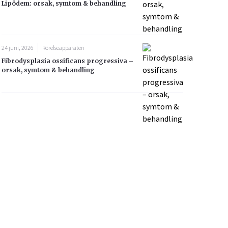
Lipödem: orsak, symtom & behandling
24 juni, 2026
Rörelseapparaten
Fibrodysplasia ossificans progressiva –
orsak, symtom & behandling