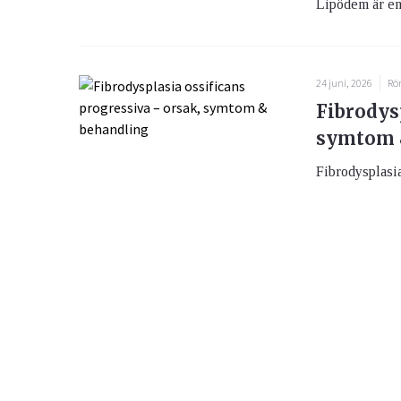
Lipödem är en 
24 juni, 2026
Rö
Fibrodysp
symtom 
Fibrodysplasia