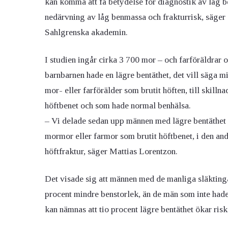
kan komma att få betydelse för diagnostik av låg 
nedärvning av låg benmassa och frakturrisk, säger
Sahlgrenska akademin.
I studien ingår cirka 3 700 mor – och farföräldrar oc
barnbarnen hade en lägre bentäthet, det vill säga m
mor- eller farförälder som brutit höften, till skill
höftbenet och som hade normal benhälsa.
– Vi delade sedan upp männen med lägre bentäthet i
mormor eller farmor som brutit höftbenet, i den andr
höftfraktur, säger Mattias Lorentzon.
Det visade sig att männen med de manliga släktinga
procent mindre benstorlek, än de män som inte had
kan nämnas att tio procent lägre bentäthet ökar risk