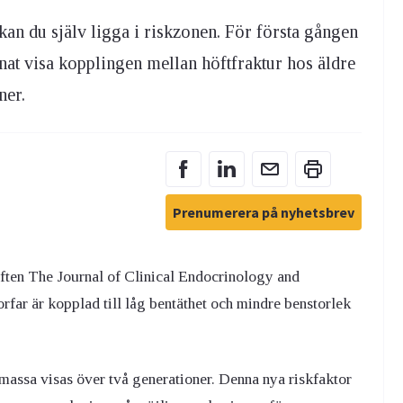
kan du själv ligga i riskzonen. För första gången
at visa kopplingen mellan höftfraktur hos äldre
ner.
Prenumerera på nyhetsbrev
iften The Journal of Clinical Endocrinology and
orfar är kopplad till låg bentäthet och mindre benstorlek
nmassa visas över två generationer. Denna nya riskfaktor