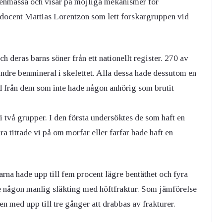
benmassa och visar på möjliga mekanismer för
 docent Mattias Lorentzon som lett forskargruppen vid
h deras barns söner från ett nationellt register. 270 av
indre benmineral i skelettet. Alla dessa hade dessutom en
nad från dem som inte hade någon anhörig som brutit
 två grupper. I den första undersöktes de som haft en
a tittade vi på om morfar eller farfar hade haft en
rna hade upp till fem procent lägre bentäthet och fyra
e någon manlig släkting med höftfraktur. Som jämförelse
en med upp till tre gånger att drabbas av frakturer.