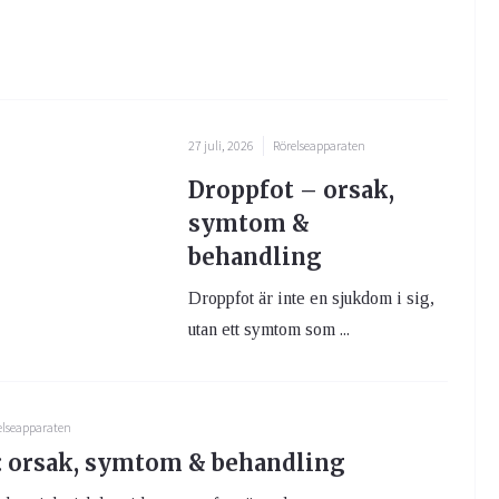
27 juli, 2026
Rörelseapparaten
Droppfot – orsak,
symtom &
behandling
Droppfot är inte en sjukdom i sig,
utan ett symtom som ...
elseapparaten
 orsak, symtom & behandling