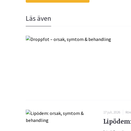
Läs även
17 juli, 2026
Rör
Lipödem: