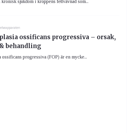
kronisk sjukdom i kroppens fettvävnad som...
relseapparaten
lasia ossificans progressiva – orsak,
& behandling
 ossificans progressiva (FOP) är en mycke...