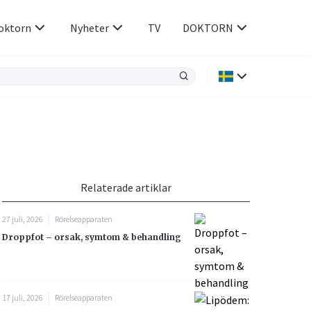
oktorn
Nyheter
TV
DOKTORN
Hjärnan & Nerver
Infektioner &
Vacciner
Hjärta & Kärl
din
e besvara
Hud & Hår
ar
n
Relaterade artiklar
Rökavvänjning
Sex & Samliv
27 juli, 2026
Rörelseapparaten
Rörelseapparaten
Sömn & Stress
Droppfot – orsak, symtom & behandling
icy.
17 juli, 2026
Rörelseapparaten