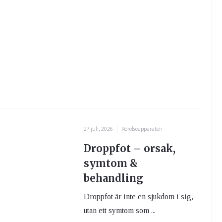
27 juli, 2026
Rörelseapparaten
Droppfot – orsak,
symtom &
behandling
Droppfot är inte en sjukdom i sig,
utan ett symtom som ...