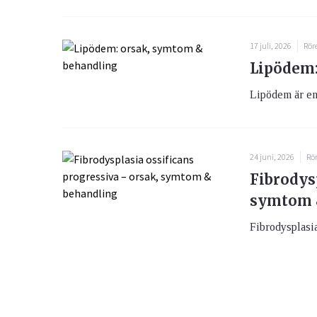
17 juli, 2026
Rör
Lipödem:
Lipödem är en 
24 juni, 2026
Rö
Fibrodysp
symtom 
Fibrodysplasia