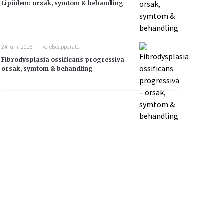
Lipödem: orsak, symtom & behandling
24 juni, 2026
Rörelseapparaten
Fibrodysplasia ossificans progressiva –
orsak, symtom & behandling