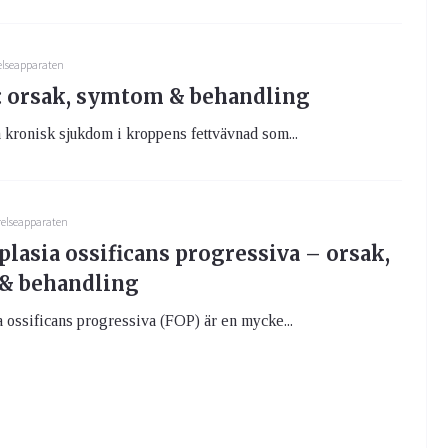
elseapparaten
 orsak, symtom & behandling
kronisk sjukdom i kroppens fettvävnad som...
relseapparaten
lasia ossificans progressiva – orsak,
& behandling
 ossificans progressiva (FOP) är en mycke...