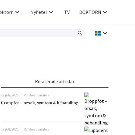
oktorn
Nyheter
TV
DOKTORN
Hjärnan & Nerver
Infektioner &
Vacciner
Hjärta & Kärl
din
e besvara
Hud & Hår
ar
n
Relaterade artiklar
Rökavvänjning
Sex & Samliv
27 juli, 2026
Rörelseapparaten
Rörelseapparaten
Sömn & Stress
Droppfot – orsak, symtom & behandling
icy.
17 juli, 2026
Rörelseapparaten