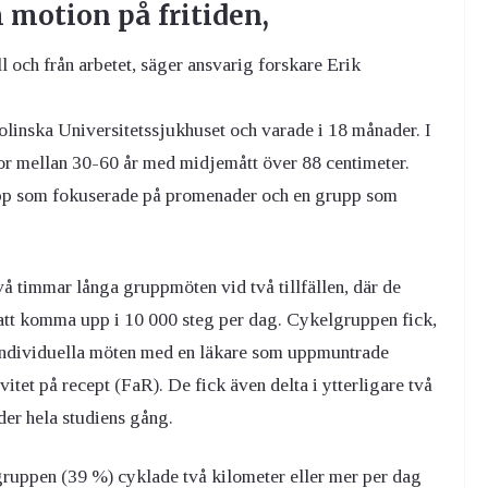
 motion på fritiden,
ll och från arbetet, säger ansvarig forskare Erik
inska Universitetssjukhuset och varade i 18 månader. I
or mellan 30-60 år med midjemått över 88 centimeter.
rupp som fokuserade på promenader och en grupp som
vå timmar långa gruppmöten vid två tillfällen, där de
 att komma upp i 10 000 steg per dag. Cykelgruppen fick,
individuella möten med en läkare som uppmuntrade
ivitet på recept (FaR). De fick även delta i ytterligare två
er hela studiens gång.
lgruppen (39 %) cyklade två kilometer eller mer per dag