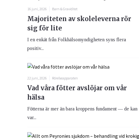
16 juni, 2026
Barn & Graviditet
Majoriteten av skoleleverna rör
sig för lite
I en enkät från Folkhälsomyndigheten syns flera
positiv...
22 juni, 2026
Rörelseapparaten
Vad våra fötter avslöjar om vår
hälsa
Fötterna är mer än bara kroppens fundament — de kan
var...