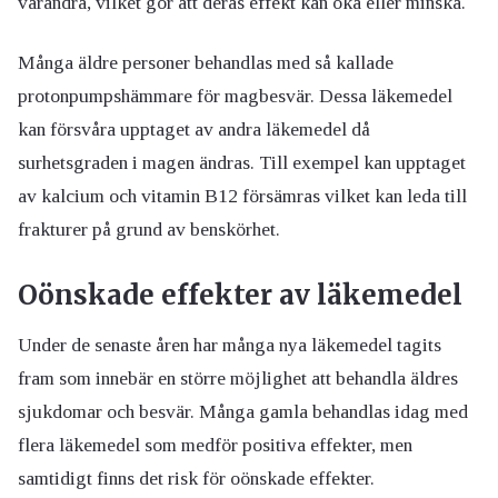
varandra, vilket gör att deras effekt kan öka eller minska.
Många äldre personer behandlas med så kallade
protonpumpshämmare för magbesvär. Dessa läkemedel
kan försvåra upptaget av andra läkemedel då
surhetsgraden i magen ändras. Till exempel kan upptaget
av kalcium och vitamin B12 försämras vilket kan leda till
frakturer på grund av benskörhet.
Oönskade effekter av läkemedel
Under de senaste åren har många nya läkemedel tagits
fram som innebär en större möjlighet att behandla äldres
sjukdomar och besvär. Många gamla behandlas idag med
flera läkemedel som medför positiva effekter, men
samtidigt finns det risk för oönskade effekter.