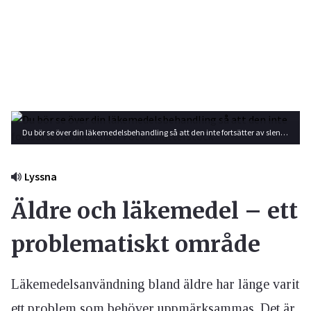
Du bör se över din läkemedelsbehandling så att den inte fortsätter av slentrian. Foto: Shutterstock
Lyssna
Äldre och läkemedel – ett
problematiskt område
Läkemedelsanvändning bland äldre har länge varit
ett problem som behöver uppmärksammas. Det är