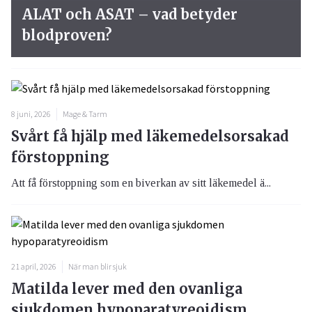
ALAT och ASAT – vad betyder
blodproven?
8 juni, 2026
Mage & Tarm
Svårt få hjälp med läkemedelsorsakad
förstoppning
Att få förstoppning som en biverkan av sitt läkemedel ä...
21 april, 2026
När man blir sjuk
Matilda lever med den ovanliga
sjukdomen hypoparatyreoidism