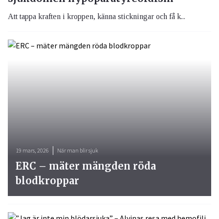
Att tappa kraften i kroppen, känna stickningar och få k...
19 mars, 2026
När man blir sjuk
ERC – mäter mängden röda
blodkroppar