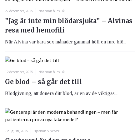
27 december, 2025
När man blir sjuk
”Jag är inte min blödarsjuka” – Alvinas
resa med hemofili
När Alvina var bara sex månader gammal höll en inre blö...
12 december, 2025
När man blir sjuk
Ge blod – så går det till
Blodgivning, att donera ditt blod, är en av de viktigas...
7 augusti, 2025
Hjärnan & Nerver