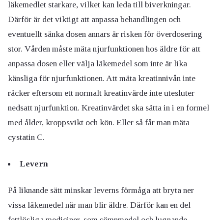
läkemedlet starkare, vilket kan leda till biverkningar.
Därför är det viktigt att anpassa behandlingen och
eventuellt sänka dosen annars är risken för överdosering
stor. Vården måste mäta njurfunktionen hos äldre för att
anpassa dosen eller välja läkemedel som inte är lika
känsliga för njurfunktionen. Att mäta kreatinnivån inte
räcker eftersom ett normalt kreatinvärde inte utesluter
nedsatt njurfunktion. Kreatinvärdet ska sätta in i en formel
med ålder, kroppsvikt och kön. Eller så får man mäta
cystatin C.
Levern
På liknande sätt minskar leverns förmåga att bryta ner
vissa läkemedel när man blir äldre. Därför kan en del
fettlösliga mediciner, som sömnmedel och lugnande