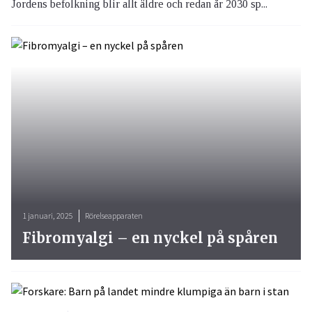
Jordens befolkning blir allt äldre och redan år 2030 sp...
1 januari, 2025
Rörelseapparaten
Fibromyalgi – en nyckel på spåren