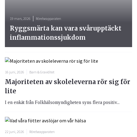
19 mars, 2026
Rörelseapparaten
Ryggsmärta kan vara svårupptäckt
inflammationssjukdom
16 juni, 2026
Barn & Graviditet
Majoriteten av skoleleverna rör sig för
lite
I en enkät från Folkhälsomyndigheten syns flera positiv...
22 juni, 2026
Rörelseapparaten