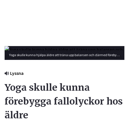
Yoga skulle kunna hjälpa äldre att träna upp balansen och därmed förebygga risken för fallolyckor. Foto: Shutterstock
Lyssna
Yoga skulle kunna
förebygga fallolyckor hos
äldre