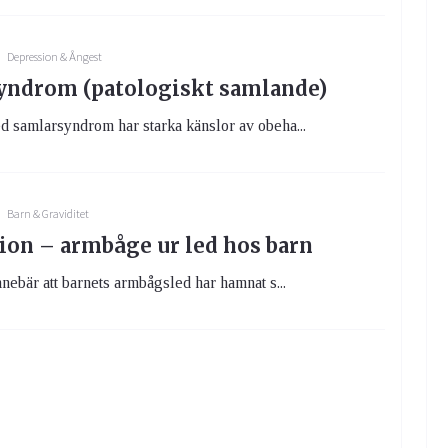
Depression & Ångest
yndrom (patologiskt samlande)
 samlarsyndrom har starka känslor av obeha...
Barn & Graviditet
ion – armbåge ur led hos barn
nnebär att barnets armbågsled har hamnat s...