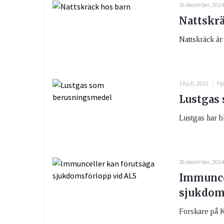
16 december, 202
Nattskrä
Nattskräck är
14 juli, 2023
Hj
Lustgas
Lustgas har b
26 december, 202
Immunce
sjukdom
Forskare på Ka