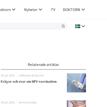
oktorn
Nyheter
TV
DOKTORN
Hjärnan & Nerver
Infektioner &
Vacciner
Hjärta & Kärl
din
e besvara
Hud & Hår
ar
n
Relaterade artiklar
Rökavvänjning
Sex & Samliv
30 juli, 2026
Infektioner & Vacciner
Rörelseapparaten
Sömn & Stress
Frågor och svar om HPV-vaccination
icy.
30 juli, 2026
Kvinnans hälsa