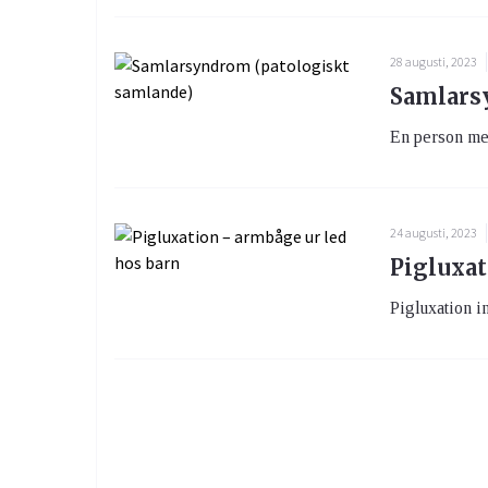
28 augusti, 2023
Samlars
En person med
24 augusti, 2023
Pigluxat
Pigluxation i