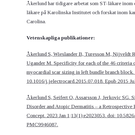
Åkerlund har tidigare arbetat som ST-läkare inom 
läkare på Karolinska Institutet och forskat inom k
Ögon & Öron
Carolina.
Övervikt
Vetenskapliga publikationer:
Åkerlund S, Wieslander B, Turesson M, Nijveldt 
Ugander M. Specificity for each of the 46 criteria
myocardial scar sizing in left bundle branch block
10.1016/j.jelectrocard.2015.07.018. Epub 2015 J
Åkerlund S, Seifert O, Assarsson J, Jerkovic SG.
Disorder and Atopic Dermatitis – a Retrospective
Concept. 2023 Jan 1;13(1):e2023053. doi: 10.58
PMC9946087.