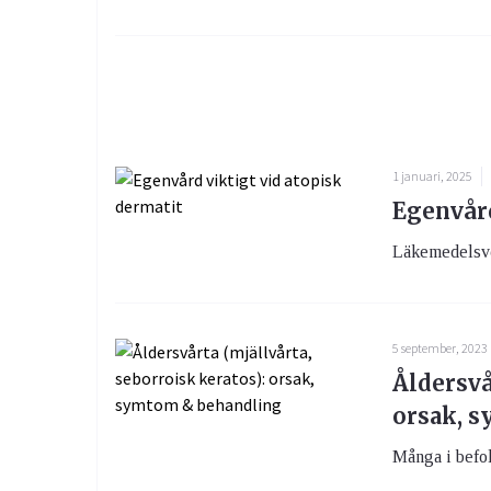
1 januari, 2025
Egenvård
Läkemedelsve
5 september, 2023
Åldersvå
orsak, 
Många i befol