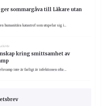
ger sommargåva till Läkare utan
n humanitära katastrof som utspelar sig i...
ud & Hår
unskap kring smittsamhet av
amp
vamp inte är farligt är infektionen ofta ...
etsbrev