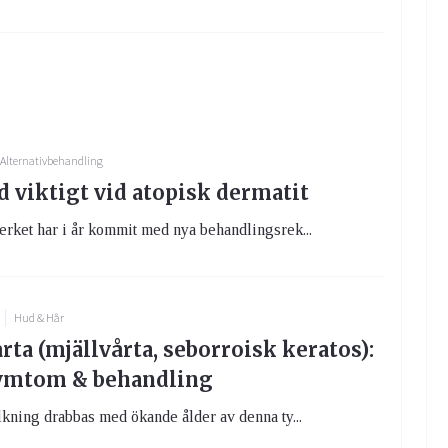
Alternativbehandling
 viktigt vid atopisk dermatit
rket har i år kommit med nya behandlingsrek...
Hud & Hår
rta (mjällvårta, seborroisk keratos):
symtom & behandling
kning drabbas med ökande ålder av denna ty...