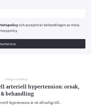
itetspolicy
och accepterar behandlingen av mina
tesspolicy.
enumerera
4
Luftvägarna & Allergi
l arteriell hypertension: orsak,
& behandling
riell hypertension är ett allvarligt till...