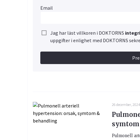
Email
Jag har läst villkoren i DOKTORNS
integr
uppgifter i enlighet med DOKTORNS sekre
Pr
26 december, 202
Pulmonel
symtom 
Pulmonell arte