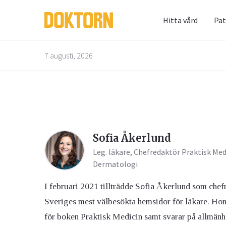
Hitta vård
Pat
Prenum
Fråga 
7 augusti, 2026
Alternativbehandling
Barn & Graviditet
Bättre liv
Glöm inte 
Här kan du
skräppost
alla frågo
Email
experterna
Sofia Åkerlund
besvarade
Leg. läkare, Chefredaktör Praktisk Med
Kvinnans hälsa
Luftvägarna & Allergi
Dermatologi
Jag h
behan
I februari 2021 tillträdde Sofia Åkerlund som che
Sveriges mest välbesökta hemsidor för läkare. Hon
för boken Praktisk Medicin samt svarar på allmän