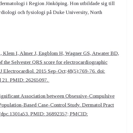
dermatologi i Region Jönköping. Hon utbildade sig till
ardiologi och fysiologi på Duke University, North
R, Klem I, Almer J, Engblom H, Wagner GS, Atwater BD,
 of the Selvester QRS score for electrocardiographic
. J Electrocardiol. 2015 Sep-Oct;48(5):769-76. doi:
ul 21. PMID: 26265097.
 Significant Association between Obsessive-Compulsive
 Population-Based Case-Control Study. Dermatol Pract
26/dpc.1301a53. PMID: 36892357; PMCID: