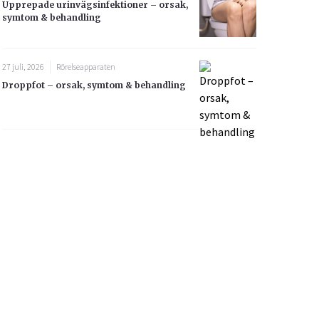
Upprepade urinvägsinfektioner – orsak,
symtom & behandling
27 juli, 2026
Rörelseapparaten
Droppfot – orsak, symtom & behandling