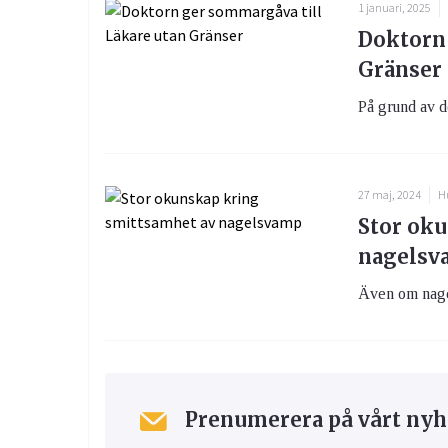
1 januari, 2025
Doktorn 
Gränser
På grund av de
27 maj, 2024
H
Stor ok
nagelsv
Även om nagels
Prenumerera på vårt nyh