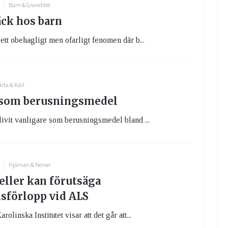
4
Barn & Graviditet
ck hos barn
 ett obehagligt men ofarligt fenomen där b...
ärta & Kärl
 som berusningsmedel
livit vanligare som berusningsmedel bland ...
4
Hjärnan & Nerver
ller kan förutsäga
sförlopp vid ALS
rolinska Institutet visar att det går att...