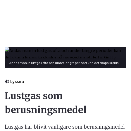
Andas man in lustgas ofta och under längre perioder kan det skapa kroniska skador på nervsystemet. Foto: Getty Images
Lyssna
Lustgas som
berusningsmedel
Lustgas har blivit vanligare som berusningsmedel