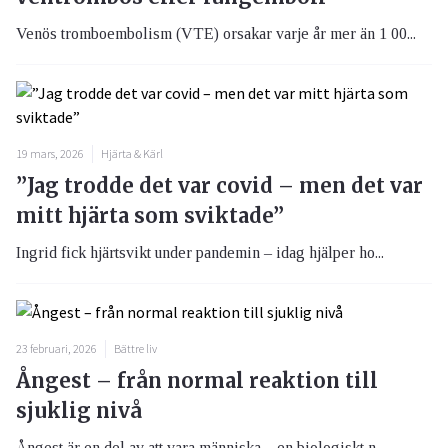
Venös tromboembolism (VTE) orsakar varje år mer än 1 00...
19 mars, 2026
Hjärta & Kärl
”Jag trodde det var covid – men det var
mitt hjärta som sviktade”
Ingrid fick hjärtsvikt under pandemin – idag hjälper ho...
23 februari, 2026
Bättre liv
Ångest – från normal reaktion till
sjuklig nivå
Ångest är en del av att vara människa – en biologiskt n...