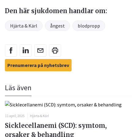
Den här sjukdomen handlar om:
Hjärta & Kärl
ångest
blodpropp
Prenumerera på nyhetsbrev
Läs även
11 april, 2025
Hjärta & Kärl
Sicklecellanemi (SCD): symtom,
orsaker & behandling