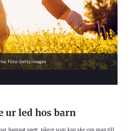
erna. Foto: Getty Images
 ur led hos barn
har hamnat snett, något som kan ske om man till