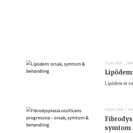
17 juli, 2026
Rör
Lipödem:
Lipödem är en 
24 juni, 2026
Rö
Fibrodysp
symtom 