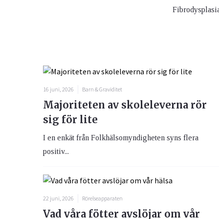
Fibrodysplasia
16 juni, 2026
Barn & Graviditet
Majoriteten av skoleleverna rör
sig för lite
I en enkät från Folkhälsomyndigheten syns flera
positiv...
22 juni, 2026
Rörelseapparaten
Vad våra fötter avslöjar om vår