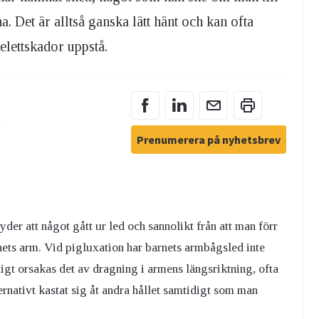
. Det är alltså ganska lätt hänt och kan ofta
elettskador uppstå.
n
Prenumerera på nyhetsbrev
er att något gått ur led och sannolikt från att man förr
rnets arm. Vid pigluxation har barnets armbågsled inte
igt orsakas det av dragning i armens längsriktning, ofta
ernativt kastat sig åt andra hållet samtidigt som man