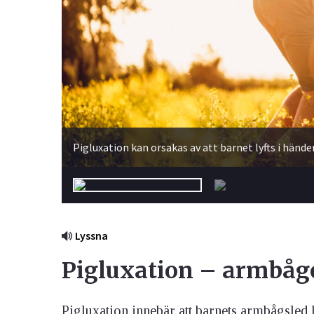
Ögon & Öron
Övervikt
Pigluxation kan orsakas av att barnet lyfts i händ
Lyssna
Pigluxation – armbåge
Pigluxation innebär att barnets armbågsled 