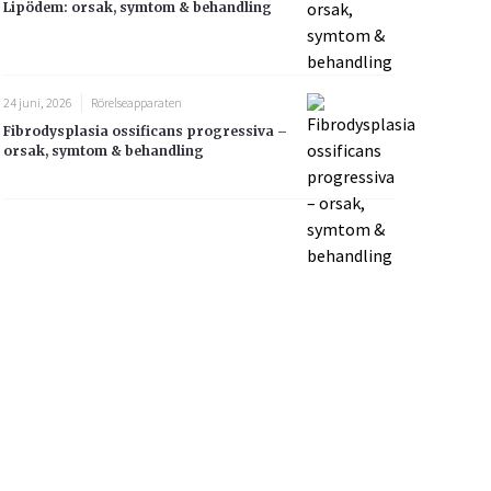
Lipödem: orsak, symtom & behandling
24 juni, 2026
Rörelseapparaten
Fibrodysplasia ossificans progressiva –
orsak, symtom & behandling