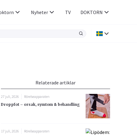
oktorn
Nyheter
TV
DOKTORN
Hjärnan & Nerver
Infektioner &
Vacciner
Hjärta & Kärl
din
e besvara
Hud & Hår
ar
n
pigluxation håller barnet armen lätt böjd intill kroppen. Foto: Ge
Relaterade artiklar
Rökavvänjning
Sex & Samliv
27 juli, 2026
Rörelseapparaten
Rörelseapparaten
Sömn & Stress
Droppfot – orsak, symtom & behandling
icy.
17 juli, 2026
Rörelseapparaten