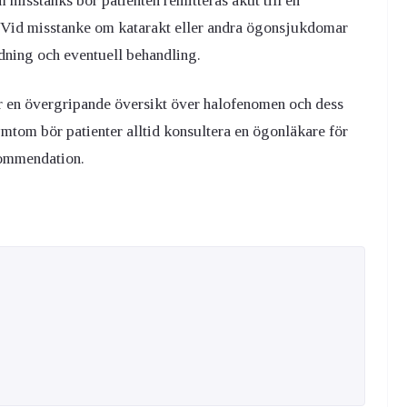
misstänks bör patienten remitteras akut till en
. Vid misstanke om katarakt eller andra ögonsjukdomar
edning och eventuell behandling.
ger en övergripande översikt över halofenomen och dess
mtom bör patienter alltid konsultera en ögonläkare för
kommendation.