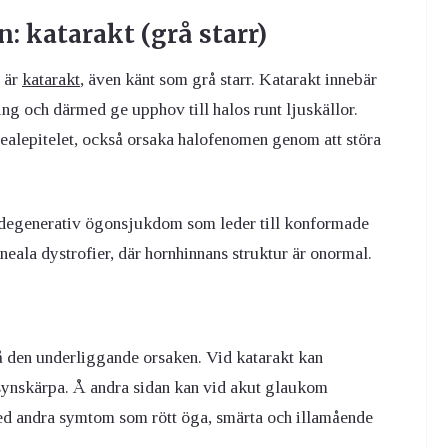
: katarakt (grå starr)
n är
katarakt
, även känt som grå starr. Katarakt innebär
ning och därmed ge upphov till halos runt ljuskällor.
ealepitelet, också orsaka halofenomen genom att störa
 degenerativ ögonsjukdom som leder till konformade
neala dystrofier, där hornhinnans struktur är onormal.
 den underliggande orsaken. Vid katarakt kan
 synskärpa. Å andra sidan kan vid akut glaukom
ed andra symtom som rött öga, smärta och illamående