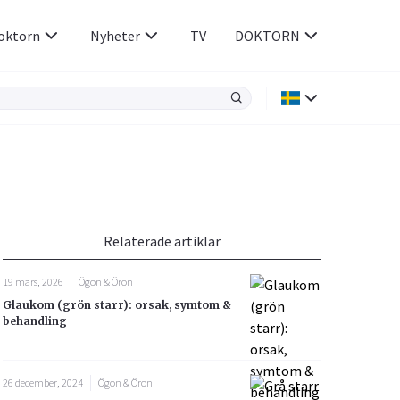
oktorn
Nyheter
TV
DOKTORN
Hjärnan & Nerver
Infektioner &
Vacciner
Hjärta & Kärl
din
e besvara
Hud & Hår
ar
n
Relaterade artiklar
Rökavvänjning
Sex & Samliv
19 mars, 2026
Ögon & Öron
Rörelseapparaten
Sömn & Stress
Glaukom (grön starr): orsak, symtom &
icy.
behandling
26 december, 2024
Ögon & Öron