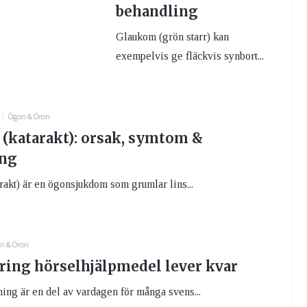
behandling
Glaukom (grön starr) kan
exempelvis ge fläckvis synbort...
Ögon & Öron
 (katarakt): orsak, symtom &
ing
arakt) är en ögonsjukdom som grumlar lins...
n & Öron
ring hörselhjälpmedel lever kvar
ing är en del av vardagen för många svens...