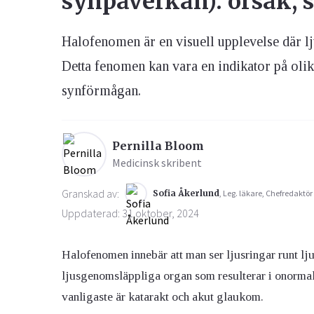
synpåverkan): orsak,
Halofenomen är en visuell upplevelse där lju
Ögon & Öron
Övervikt
Detta fenomen kan vara en indikator på o
synförmågan.
Pernilla Bloom
Medicinsk skribent
Granskad av:
Sofia Åkerlund
, Leg. läkare, Chefredaktör
Uppdaterad: 31 oktober, 2024
Halofenomen innebär att man ser ljusringar runt lj
ljusgenomsläppliga organ som resulterar i onormal l
vanligaste är katarakt och akut glaukom.