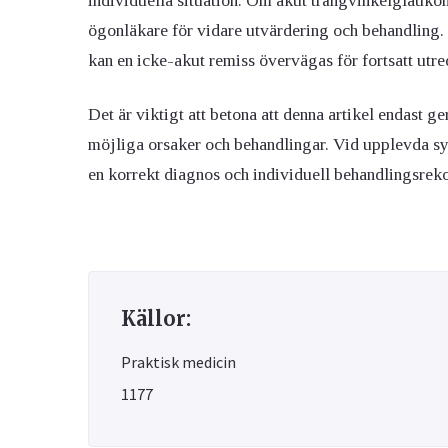
individuella situation. Om akut trångvinkelglaukom 
ögonläkare för vidare utvärdering och behandling
kan en icke-akut remiss övervägas för fortsatt utr
Det är viktigt att betona att denna artikel endast 
möjliga orsaker och behandlingar. Vid upplevda sy
en korrekt diagnos och individuell behandlingsre
Källor:
Praktisk medicin
1177