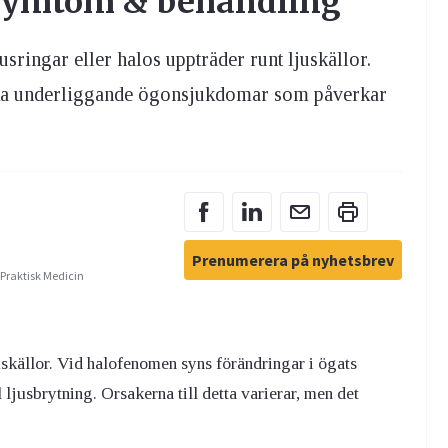
 symtom & behandling
sringar eller halos uppträder runt ljuskällor.
lika underliggande ögonsjukdomar som påverkar
Prenumerera på nyhetsbrev
 Praktisk Medicin
uskällor. Vid halofenomen syns förändringar i ögats
jusbrytning. Orsakerna till detta varierar, men det