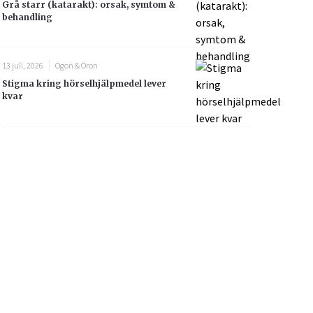
Grå starr (katarakt): orsak, symtom &
behandling
13 juli, 2026
Ögon & Öron
Stigma kring hörselhjälpmedel lever
kvar