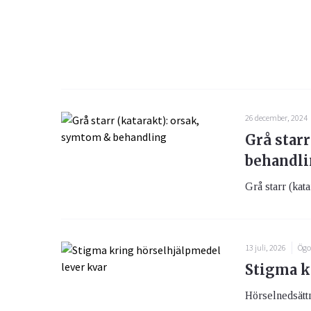
26 december, 2024
Grå starr
behandl
Grå starr (kat
13 juli, 2026
Ögo
Stigma k
Hörselnedsättn