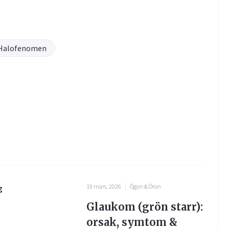
Halofenomen
19 mars, 2026
Ögon & Öron
Glaukom (grön starr):
orsak, symtom &