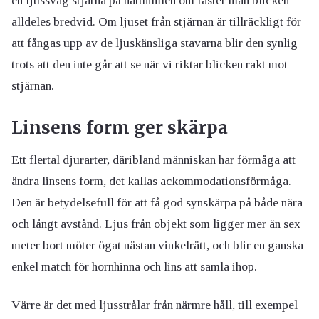
en ljussvag stjärna på natthimlen om fäster man blicken
alldeles bredvid. Om ljuset från stjärnan är tillräckligt för
att fångas upp av de ljuskänsliga stavarna blir den synlig
trots att den inte går att se när vi riktar blicken rakt mot
stjärnan.
Linsens form ger skärpa
Ett flertal djurarter, däribland människan har förmåga att
ändra linsens form, det kallas ackommodationsförmåga.
Den är betydelsefull för att få god synskärpa på både nära
och långt avstånd. Ljus från objekt som ligger mer än sex
meter bort möter ögat nästan vinkelrätt, och blir en ganska
enkel match för hornhinna och lins att samla ihop.
Värre är det med ljusstrålar från närmre håll, till exempel