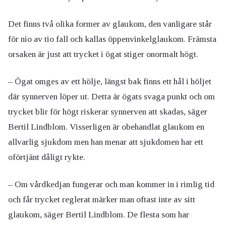
Det finns två olika former av glaukom, den vanligare står
för nio av tio fall och kallas öppenvinkelglaukom. Främsta
orsaken är just att trycket i ögat stiger onormalt högt.
– Ögat omges av ett hölje, längst bak finns ett hål i höljet
där synnerven löper ut. Detta är ögats svaga punkt och om
trycket blir för högt riskerar synnerven att skadas, säger
Bertil Lindblom. Visserligen är obehandlat glaukom en
allvarlig sjukdom men han menar att sjukdomen har ett
oförtjänt dåligt rykte.
– Om vårdkedjan fungerar och man kommer in i rimlig tid
och får trycket reglerat märker man oftast inte av sitt
glaukom, säger Bertil Lindblom. De flesta som har