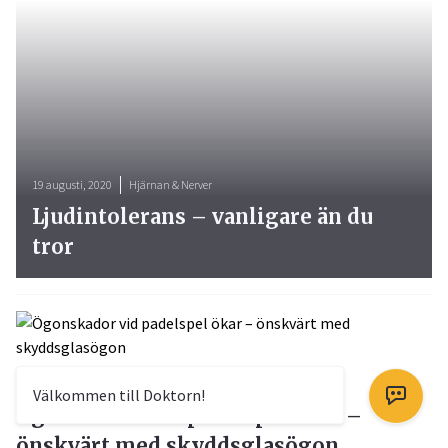
19 augusti, 2020
Hjärnan & Nerver
Ljudintolerans – vanligare än du
tror
12 augusti, 2021
Ögon & Öron
Välkommen till Doktorn!
Ögonskador vid padelspel ökar –
önskvärt med skyddsglasögon