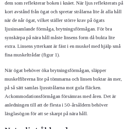
dem som reflekterar boken i knäet. När ljus reflekterats på
kort avstånd från ögat och spretar strålarna lite åt alla håll
när de når ögat, vilket ställer större krav på ögats
ljusinsamlande förmåga, brytningsförmågan. För bra
synskärpa på nära håll måste linsens form då bukta lite
extra. Linsens ytterkant är fäst i en muskel med hjälp små
fina muskeltrådar (figur 1).
När ögat behöver öka brytningsförmågan, släpper
muskelfibrerna lite på tömmarna och linsen buktar än mer,
på så sätt samlas ljusstrålarna mot gula fläcken.
Ackommodationsförmågan försämras med åren. Det är
anledningen till att de flesta i 50-årsåldern behöver
läsglasögon för att se skarpt på nära håll.