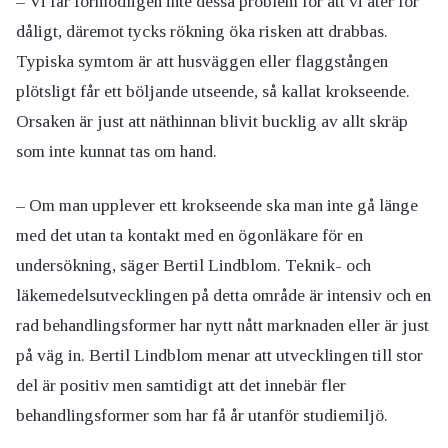
– Vi får förmodligen inte dessa problem för att vi äter för
dåligt, däremot tycks rökning öka risken att drabbas.
Typiska symtom är att husväggen eller flaggstången
plötsligt får ett böljande utseende, så kallat krokseende.
Orsaken är just att näthinnan blivit bucklig av allt skräp
som inte kunnat tas om hand.
– Om man upplever ett krokseende ska man inte gå länge
med det utan ta kontakt med en ögonläkare för en
undersökning, säger Bertil Lindblom. Teknik- och
läkemedelsutvecklingen på detta område är intensiv och en
rad behandlingsformer har nytt nått marknaden eller är just
på väg in. Bertil Lindblom menar att utvecklingen till stor
del är positiv men samtidigt att det innebär fler
behandlingsformer som har få år utanför studiemiljö.