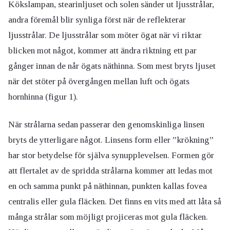
Kökslampan, stearinljuset och solen sänder ut ljusstrålar,
andra föremål blir synliga först när de reflekterar
ljusstrålar. De ljusstrålar som möter ögat när vi riktar
blicken mot något, kommer att ändra riktning ett par
gånger innan de når ögats näthinna. Som mest bryts ljuset
när det stöter på övergången mellan luft och ögats
hornhinna (figur 1).
När strålarna sedan passerar den genomskinliga linsen
bryts de ytterligare något. Linsens form eller ”krökning”
har stor betydelse för själva synupplevelsen. Formen gör
att flertalet av de spridda strålarna kommer att ledas mot
en och samma punkt på näthinnan, punkten kallas fovea
centralis eller gula fläcken. Det finns en vits med att låta så
många strålar som möjligt projiceras mot gula fläcken.