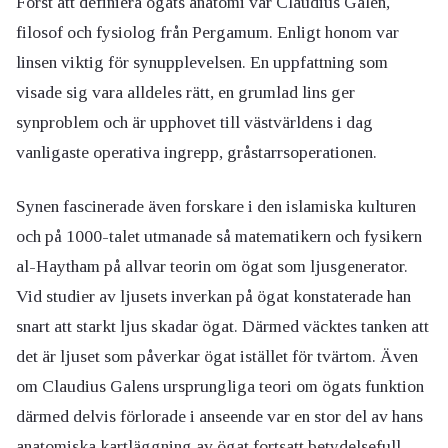
Först att definiera ögats anatomi var Claudius Galen,
filosof och fysiolog från Pergamum. Enligt honom var
linsen viktig för synupplevelsen. En uppfattning som
visade sig vara alldeles rätt, en grumlad lins ger
synproblem och är upphovet till västvärldens i dag
vanligaste operativa ingrepp, gråstarrsoperationen.
Synen fascinerade även forskare i den islamiska kulturen
och på 1000-talet utmanade så matematikern och fysikern
al-Haytham på allvar teorin om ögat som ljusgenerator.
Vid studier av ljusets inverkan på ögat konstaterade han
snart att starkt ljus skadar ögat. Därmed väcktes tanken att
det är ljuset som påverkar ögat istället för tvärtom. Även
om Claudius Galens ursprungliga teori om ögats funktion
därmed delvis förlorade i anseende var en stor del av hans
anatomiska kartläggning av ögat fortsatt betydelsefull.