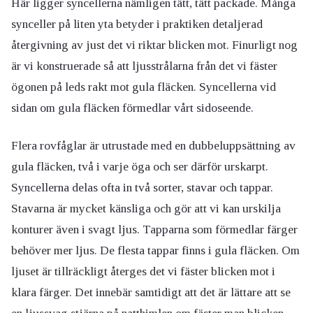
Här ligger syncellerna nämligen tätt, tätt packade. Många
synceller på liten yta betyder i praktiken detaljerad
återgivning av just det vi riktar blicken mot. Finurligt nog
är vi konstruerade så att ljusstrålarna från det vi fäster
ögonen på leds rakt mot gula fläcken. Syncellerna vid
sidan om gula fläcken förmedlar vårt sidoseende.
Flera rovfåglar är utrustade med en dubbeluppsättning av
gula fläcken, två i varje öga och ser därför urskarpt.
Syncellerna delas ofta in två sorter, stavar och tappar.
Stavarna är mycket känsliga och gör att vi kan urskilja
konturer även i svagt ljus. Tapparna som förmedlar färger
behöver mer ljus. De flesta tappar finns i gula fläcken. Om
ljuset är tillräckligt återges det vi fäster blicken mot i
klara färger. Det innebär samtidigt att det är lättare att se