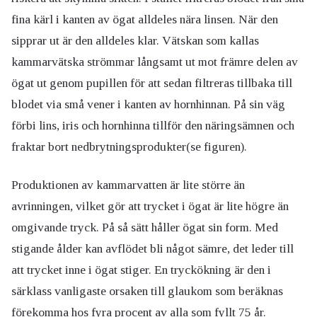
fina kärl i kanten av ögat alldeles nära linsen. När den
sipprar ut är den alldeles klar. Vätskan som kallas
kammarvätska strömmar långsamt ut mot främre delen av
ögat ut genom pupillen för att sedan filtreras tillbaka till
blodet via små vener i kanten av hornhinnan. På sin väg
förbi lins, iris och hornhinna tillför den näringsämnen och
fraktar bort nedbrytningsprodukter(se figuren).
Produktionen av kammarvatten är lite större än
avrinningen, vilket gör att trycket i ögat är lite högre än
omgivande tryck. På så sätt håller ögat sin form. Med
stigande ålder kan avflödet bli något sämre, det leder till
att trycket inne i ögat stiger. En tryckökning är den i
särklass vanligaste orsaken till glaukom som beräknas
förekomma hos fyra procent av alla som fyllt 75 år.