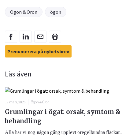
Ögon & Öron
ögon
Prenumerera på nyhetsbrev
Läs även
19 mars, 2026
Ögon & Öron
Grumlingar i ögat: orsak, symtom &
behandling
Alla har vi nog någon gång upplevt oregelbundna fläckar...