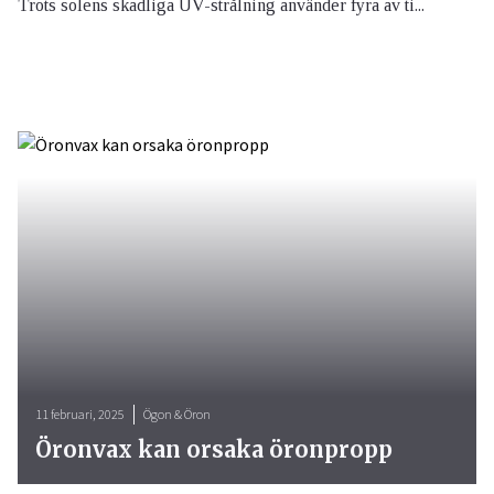
Trots solens skadliga UV-strålning använder fyra av ti...
11 februari, 2025
Ögon & Öron
Öronvax kan orsaka öronpropp