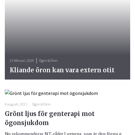
21 februari, 2020
Ögon & Öron
Kliande öron kan vara extern otit
9 augusti, 2021
Ögon & Öron
Grönt ljus för genterapi mot
ögonsjukdom
Nu rekommenderar NT-rådet Luxturna, som är den första g...