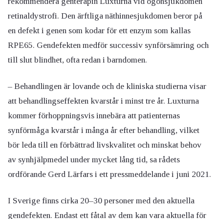
rekommendera genterapin Luxturna vid ögonsjukdomen
retinaldystrofi. Den ärftliga näthinnesjukdomen beror på
en defekt i genen som kodar för ett enzym som kallas
RPE65. Gendefekten medför successiv synförsämring och
till slut blindhet, ofta redan i barndomen.
– Behandlingen är lovande och de kliniska studierna visar
att behandlingseffekten kvarstår i minst tre år. Luxturna
kommer förhoppningsvis innebära att patienternas
synförmåga kvarstår i många år efter behandling, vilket
bör leda till en förbättrad livskvalitet och minskat behov
av synhjälpmedel under mycket lång tid, sa rådets
ordförande Gerd Lärfars i ett pressmeddelande i juni 2021.
I Sverige finns cirka 20–30 personer med den aktuella
gendefekten. Endast ett fåtal av dem kan vara aktuella för