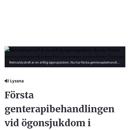
Retinaldystrofi är en ärftlig ögonsjukdom. Nu har första genterapibehandlingen för sjukdomen genomförts i Sverige. Foto: Shutterstock
Lyssna
Första
genterapibehandlingen
vid ögonsjukdom i