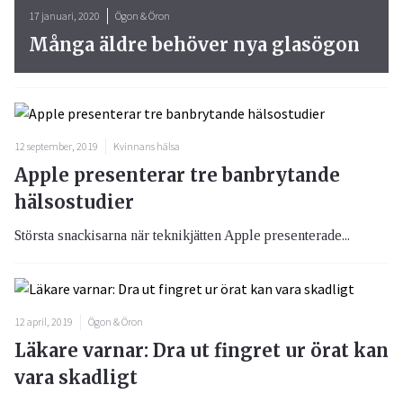
17 januari, 2020
Ögon & Öron
Många äldre behöver nya glasögon
12 september, 2019
Kvinnans hälsa
Apple presenterar tre banbrytande
hälsostudier
Största snackisarna när teknikjätten Apple presenterade...
12 april, 2019
Ögon & Öron
Läkare varnar: Dra ut fingret ur örat kan
vara skadligt