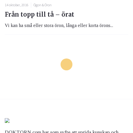
14 oktober, 2016
Ögon & Öron
Från topp till tå – örat
Vi kan ha små eller stora öron, långa eller korta örons...
DOKTORN.com har som syfte att sprida kunskap och