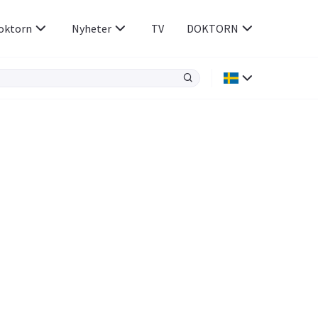
oktorn
Nyheter
TV
DOKTORN
Hjärnan & Nerver
Infektioner &
Vacciner
Hjärta & Kärl
din
e besvara
Hud & Hår
ar
n
Rökavvänjning
Sex & Samliv
Rörelseapparaten
Sömn & Stress
icy.