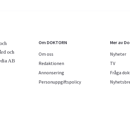
Om DOKTORN
Mer av D
och
ård och
Om oss
Nyheter
edia AB
Redaktionen
TV
Annonsering
Fråga dok
Personuppgiftspolicy
Nyhetsbr