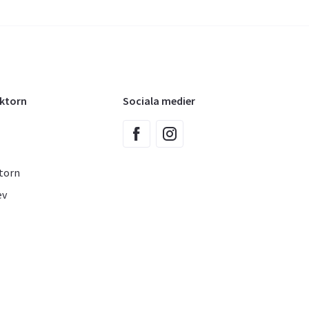
oktorn
Sociala medier
torn
ev