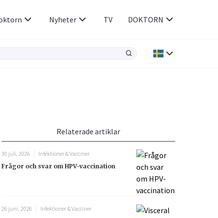
oktorn
Nyheter
TV
DOKTORN
Hjärnan & Nerver
Infektioner &
Vacciner
Hjärta & Kärl
din
e besvara
Hud & Hår
ar
n
Relaterade artiklar
Rökavvänjning
Sex & Samliv
30 juli, 2026
Infektioner & Vacciner
Rörelseapparaten
Sömn & Stress
Frågor och svar om HPV-vaccination
icy.
26 juni, 2026
Infektioner & Vacciner