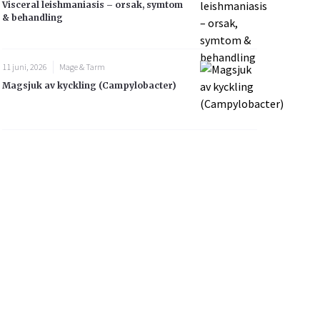
Visceral leishmaniasis – orsak, symtom
& behandling
11 juni, 2026
Mage & Tarm
Magsjuk av kyckling (Campylobacter)