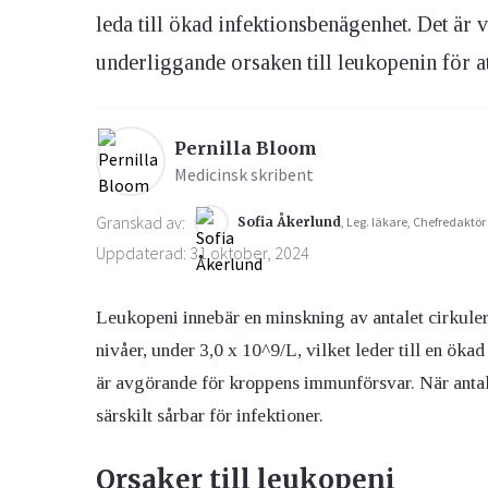
leda till ökad infektionsbenägenhet. Det är v
underliggande orsaken till leukopenin för a
Ögon & Öron
Övervikt
Pernilla Bloom
Medicinsk skribent
Granskad av:
Sofia Åkerlund
, Leg. läkare, Chefredaktör
Uppdaterad: 31 oktober, 2024
Leukopeni innebär en minskning av antalet cirkuler
nivåer, under 3,0 x 10^9/L, vilket leder till en ökad
är avgörande för kroppens immunförsvar. När antal
särskilt sårbar för infektioner.
Orsaker
till leukopeni