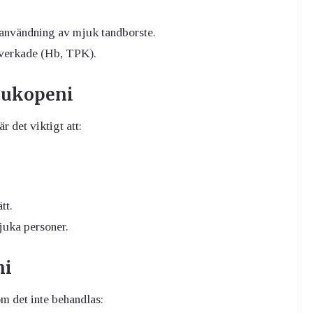
användning av mjuk tandborste.
åverkade (Hb, TPK).
eukopeni
r det viktigt att:
tt.
juka personer.
ni
m det inte behandlas: