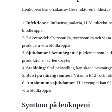
Leukopeni kan orsakas av flera faktorer, inklusive:
Infektioner
: Influensa, malaria, HIV, tuberkulos
blodkroppar.
Läkemedel
: Cytostatika, tyreostatika och vis
producera vita blodkroppar.
Sjukdomar i benmärgen
: Sjukdomar som leuk
produktionen av leukocyter.
Strålning
: Strålbehandling kan skada benmärge
Brist på näringsämnen
: Vitamin B12- och fols
Autoimmuna sjukdomar
: Till exempel kan S
vita blodkroppar.
Symtom på leukopeni