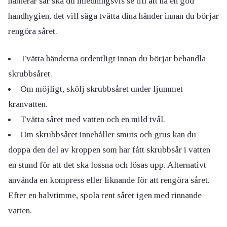
hanterar sår ska du inledningsvis se till att ha en god
handhygien, det vill säga tvätta dina händer innan du börjar
rengöra såret.
Tvätta händerna ordentligt innan du börjar behandla
skrubbsåret.
Om möjligt, skölj skrubbsåret under ljummet
kranvatten.
Tvätta såret med vatten och en mild tvål.
Om skrubbsåret innehåller smuts och grus kan du
doppa den del av kroppen som har fått skrubbsår i vatten
en stund för att det ska lossna och lösas upp. Alternativt
använda en kompress eller liknande för att rengöra såret.
Efter en halvtimme, spola rent såret igen med rinnande
vatten.