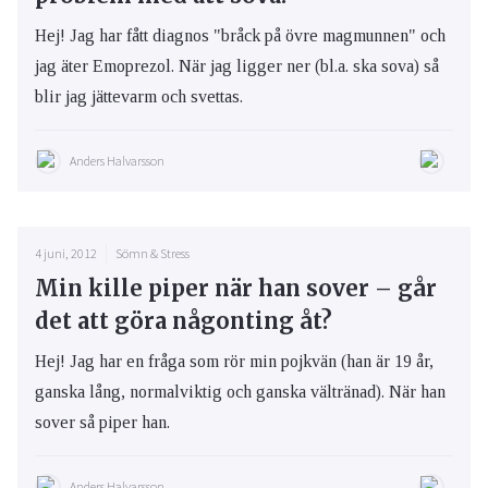
Hej! Jag har fått diagnos "bråck på övre magmunnen" och
jag äter Emoprezol. När jag ligger ner (bl.a. ska sova) så
blir jag jättevarm och svettas.
Anders Halvarsson
4 juni, 2012
Sömn & Stress
Min kille piper när han sover – går
det att göra någonting åt?
Hej! Jag har en fråga som rör min pojkvän (han är 19 år,
ganska lång, normalviktig och ganska vältränad). När han
sover så piper han.
Anders Halvarsson