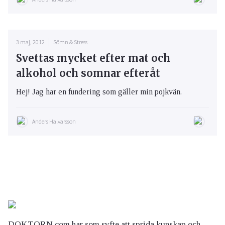
3 maj, 2012
Sömn & Stress
Svettas mycket efter mat och
alkohol och somnar efteråt
Hej! Jag har en fundering som gäller min pojkvän.
Anders Halvarsson
DOKTORN.com har som syfte att sprida kunskap och