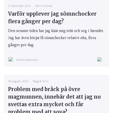
17 december, 2012
Sömn & Stress
Varför upplever jag sömnchocker
flera gånger per dag?
Den senaste tiden har jag känt mig trött och seg i huvudet.
Jag har även börjat få sömnchocker relativt ofta, flera
gånger per dag.
Anders Halvarsson
30 augusti, 2012
Mage & Tarm
Problem med bråck på övre
magmunnen, innebär det att jag nu
svettas extra mycket och får
problem med att sova?