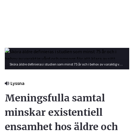
Sköra äldre definieras i studien som minst 75 år och i behov av varaktig vård och omsorg för att klara av sitt vardagliga liv. Foto: Shutterstock
Lyssna
Meningsfulla samtal
minskar existentiell
ensamhet hos äldre och