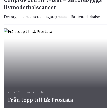
Cellprov och HPV-test – så förebyggs
livmoderhalscancer
Det organiserade screeningprogrammet för livmoderhalsca...
4 juni, 2026
Mannens hälsa
Från topp till tå: Prostata