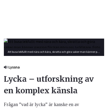
Att busa lekfullt med nära och kära, skratta och göra saker man känner passion för kan göra oss lyckligare. Foto: Getty Images
Lyssna
Lycka – utforskning av
en komplex känsla
Frågan ”vad är lycka” är kanske en av