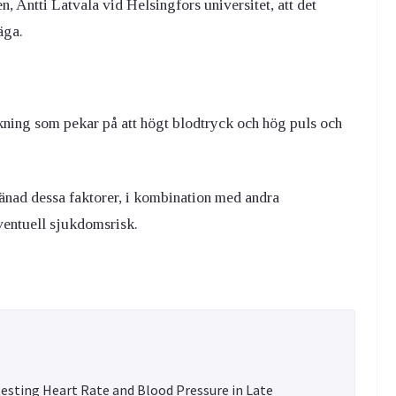
 Antti Latvala vid Helsingfors universitet, att det
äga.
rskning som pekar på att högt blodtryck och hög puls och
änad dessa faktorer, i kombination med andra
eventuell sjukdomsrisk.
f Resting Heart Rate and Blood Pressure in Late