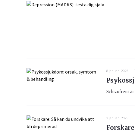
8 januari, 2025
D
Psykossj
Schizofreni är
2 januari, 2025
D
Forskare: