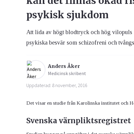
kan det finnas ökad ri
psykisk sjukdom
Ögon & Öron
Övervikt
Att lida av högt blodtryck och hög vilopuls
psykiska besvär som schizofreni och tvångss
Anders Åker
Medicinsk skribent
Uppdaterad: 8 november, 2016
Det visar en studie från Karolinska institutet och He
Svenska värnpliktsregistret