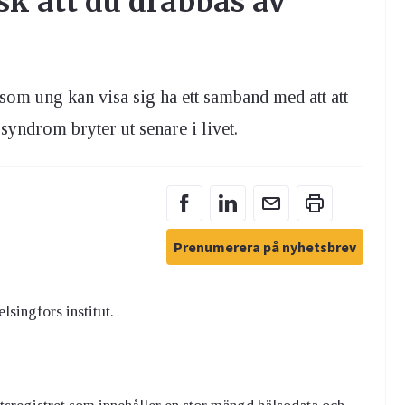
sk att du drabbas av
 som ung kan visa sig ha ett samband med att att
yndrom bryter ut senare i livet.
Prenumerera på nyhetsbrev
lsingfors institut.