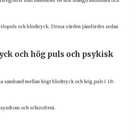
tsregistret som innehåller en stor mängd hälsodata och
 vilopuls och blodtryck. Dessa värden jämfördes sedan
yck och hög puls och psykisk
ka samband mellan högt blodtryck och hög puls i 18-
ssyndrom och schizofreni.