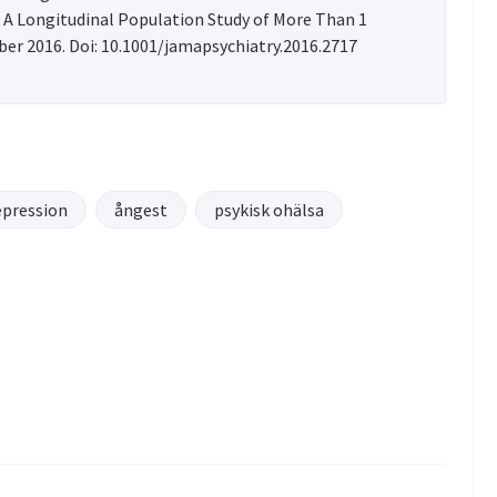
 A Longitudinal Population Study of More Than 1
ber 2016. Doi: 10.1001/jamapsychiatry.2016.2717
epression
ångest
psykisk ohälsa