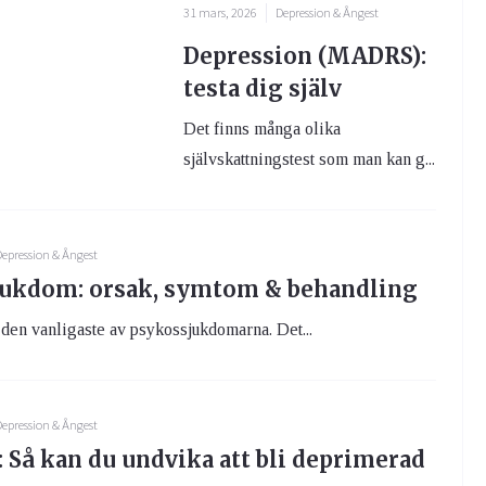
31 mars, 2026
Depression & Ångest
Depression (MADRS):
testa dig själv
Det finns många olika
självskattningstest som man kan g...
epression & Ångest
ukdom: orsak, symtom & behandling
 den vanligaste av psykossjukdomarna. Det...
epression & Ångest
 Så kan du undvika att bli deprimerad