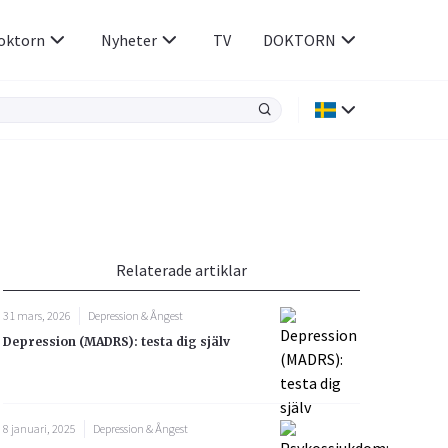
oktorn
Nyheter
TV
DOKTORN
Hjärnan & Nerver
Infektioner &
Vacciner
Hjärta & Kärl
din
e besvara
Hud & Hår
ar
n
Relaterade artiklar
Rökavvänjning
Sex & Samliv
31 mars, 2026
Depression & Ångest
Rörelseapparaten
Sömn & Stress
Depression (MADRS): testa dig själv
icy.
8 januari, 2025
Depression & Ångest