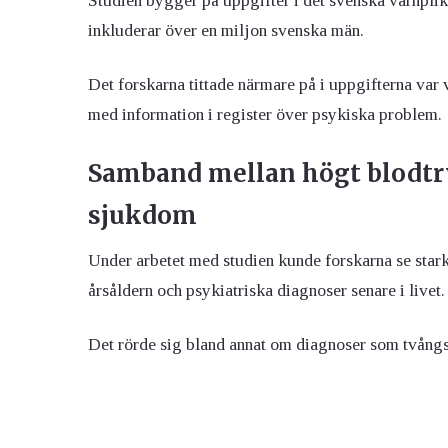
Studien bygger på uppgifter i det svenska värnplik
inkluderar över en miljon svenska män.
Det forskarna tittade närmare på i uppgifterna var
med information i register över psykiska problem.
Samband mellan högt blodtr
sjukdom
Under arbetet med studien kunde forskarna se star
årsåldern och psykiatriska diagnoser senare i livet.
Det rörde sig bland annat om diagnoser som tvång