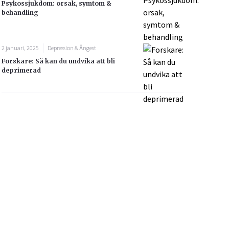
Psykossjukdom: orsak, symtom &
behandling
2 januari, 2025
Depression & Ångest
Forskare: Så kan du undvika att bli
deprimerad