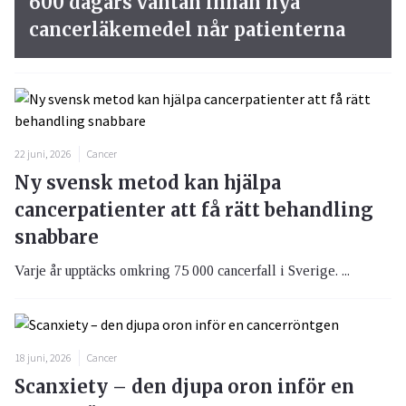
600 dagars väntan innan nya
cancerläkemedel når patienterna
22 juni, 2026
Cancer
Ny svensk metod kan hjälpa
cancerpatienter att få rätt behandling
snabbare
Varje år upptäcks omkring 75 000 cancerfall i Sverige. ...
18 juni, 2026
Cancer
Scanxiety – den djupa oron inför en