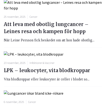
25 november, 2025
Cancer
Att leva med obotlig lungcancer –
Leines resa och kampen för hopp
När Leine Persson fick beskedet om att hon hade obotlig...
23 november, 2025
Infektioner & Vacciner
LPK – leukocyter, vita blodkroppar
Vita blodkroppar eller leukocyter är celler i blodet so...
6 november, 2025
Cancer