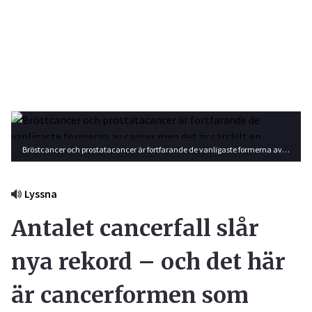
Bröstcancer och prostatacancer är fortfarande de vanligaste formerna av cancer men det är särskilt en cancerform som ökar snabbast. Foto: Shutterstock
Lyssna
Antalet cancerfall slår
nya rekord – och det här
är cancerformen som