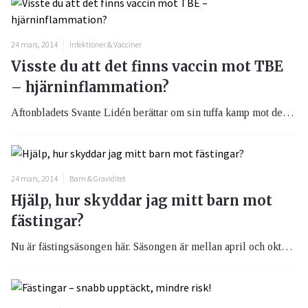
24 mars, 2014
Infektioner & Vacciner
Visste du att det finns vaccin mot TBE
– hjärninflammation?
Aftonbladets Svante Lidén berättar om sin tuffa kamp mot den svåra sjukdomen - TBE, fästingburen hjärninflammation. Sjukdomen kan i värsta fall leda till döden och den drabbar årligen runt 170 individer i Sverige. Det finns dock vaccin mot TBE.
24 mars, 2014
Barn & Graviditet
Hjälp, hur skyddar jag mitt barn mot
fästingar?
Nu är fästingsäsongen här. Säsongen är mellan april och oktober för denna fruktade lilla varelse. Vanligast att finna fästingar är runt kusterna, i Götaland och Svealand eftersom den trivs i fuktiga miljöer, som gräs och lövskog. Se filmen om fästingen och lär känna det ökända lilla djuret mer.