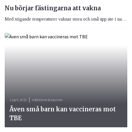
Nu börjar fästingarna att vakna
Med stigande temperaturer vaknar stora och små upp ute i naturen, så även fästingarna. Fästingsäsongen är som mest intensiv från april men redan nu börjar fästingarna vakna ur sin dvala.
1 april, 2015
Infektioner & Vacciner
Även små barn kan vaccineras mot
TBE