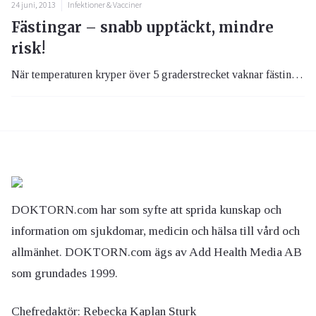
24 juni, 2013
Infektioner & Vacciner
Fästingar – snabb upptäckt, mindre
risk!
När temperaturen kryper över 5 graderstrecket vaknar fästingen till liv. Bakterien borrelia har givit spindeldjuret ett skamfilat rykte. Men tar vi för vana att se över kroppen efter golfrundan eller skogspromenaden och har en bra fästingplockare till hands, är de flesta påhälsningar harmlösa.
DOKTORN.com har som syfte att sprida kunskap och
information om sjukdomar, medicin och hälsa till vård och
allmänhet. DOKTORN.com ägs av Add Health Media AB
som grundades 1999.
Chefredaktör:
Rebecka Kaplan Sturk