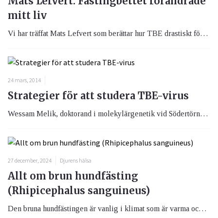
Mats Lefvert: Fästingbettet förändrade
mitt liv
Vi har träffat Mats Lefvert som berättar hur TBE drastiskt förändrade hans liv.
24 mars, 2014
Strategier för att studera TBE-virus
Wessam Melik, doktorand i molekylärgenetik vid Södertörns högskola och Stockolms Universitet, har utvecklat strategier för att studera TBE-virus direkt från insamlade fästingar i Östersjöområdet.
27 december, 2024
Djurens hälsa
Allt om brun hundfästing
(Rhipicephalus sanguineus)
Den bruna hundfästingen är vanlig i klimat som är varma och med hög luftfuktighet. Nu har man dock gjort ett oväntat fynd av denna gynnare, som främst biter hundar, på våra breddgrader.