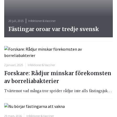
20 juli, 2015
Infektioner & Vacciner
Fästingar oroar var tredje svensk
2 januari, 2025
Infektioner & Vacciner
Forskare: Rådjur minskar förekomsten
av borreliabakterier
Tvärtemot vad många tror sprider rådjur inte alls fästingsjukan borrelia utan det kan istället vara ett annat djur som är boven i borreliadramat.
29 mars, 2016
Infektioner & Vacciner