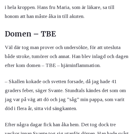
i hela kroppen. Hans fru Maria, som är läkare, sa till
honom att han måste åka in till akuten.
Domen – TBE
Väl där tog man prover och undersökte, för att utesluta
både stroke, tumörer och annat. Han blev inlagd och dagen
efter kom domen – TBE – hjärninflammation.
– Skallen kokade och svetten forsade, då jag hade 41
graders feber, säger Svante. Stundtals kändes det som om
jag var på väg att dö och jag ”såg” min pappa, som varit
död i flera år, sitta vid sängkanten.
Efter några dagar fick han åka hem. Det tog dock tre
veckor innan Svante tog sig utanför dörren. Han hade svårt