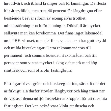
huvudvärk och ibland kramper och förlamningar. De flesta
blir återställda, men runt 40 procent får långdragna eller
bestående besvär i form av exempelvis trötthet,
minnesstörningar och förlamningar. Dödsfall är mycket
sällsynta men kan förekomma. Det finns inget läkemedel
mot TBE-viruset, men det finns vaccin som har gott skydd
och milda biverkningar. Detta rekommenderas till
permanent- och sommarboende i riskområden och till
personer som vistas mycket i skog och mark med hög
smittrisk och som ofta blir fästingbitna.
Fästingar trivs i gräs- och buskvegetation, särskilt där det
är fuktigt. Ha därför stövlar, långbyxor och långärmat när
du vistas i denna miljö. Inspekterar kroppen för att utesluta
fästingbett. Det kan också vara klokt att duscha och