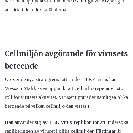
har redan upptäckts i Finland och samtliga virustyper går
att hitta i de baltiska länderna.
Cellmiljön avgörande för virusets
beteende
Utöver de nya strategierna att studera TBE-virus har
Wessam Malik även upptäckt att cellmiljön spelar en stor
roll för virusets aktivitet. Viruset uppträder nämligen olika
beroende på vilken cellmiljö den vistas i.
Han använder sig av TBE-virus-replikon för att undersöka
replikeringen av viruset i olika cellmiljöer. Fästingar är