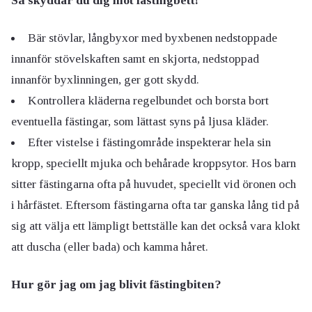
Så skyddar du dig mot fästingbett!
Bär stövlar, långbyxor med byxbenen nedstoppade
innanför stövelskaften samt en skjorta, nedstoppad
innanför byxlinningen, ger gott skydd.
Kontrollera kläderna regelbundet och borsta bort
eventuella fästingar, som lättast syns på ljusa kläder.
Efter vistelse i fästingområde inspekterar hela sin
kropp, speciellt mjuka och behårade kroppsytor. Hos barn
sitter fästingarna ofta på huvudet, speciellt vid öronen och
i hårfästet. Eftersom fästingarna ofta tar ganska lång tid på
sig att välja ett lämpligt bettställe kan det också vara klokt
att duscha (eller bada) och kamma håret.
Hur gör jag om jag blivit fästingbiten?