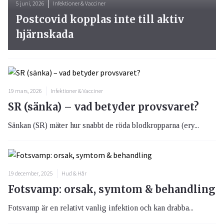
5 juni, 2026
Infektioner & Vacciner
Postcovid kopplas inte till aktiv
hjärnskada
19 mars, 2026
Infektioner & Vacciner
SR (sänka) – vad betyder provsvaret?
Sänkan (SR) mäter hur snabbt de röda blodkropparna (ery...
19 december, 2025
Hud & Hår
Fotsvamp: orsak, symtom & behandling
Fotsvamp är en relativt vanlig infektion och kan drabba...