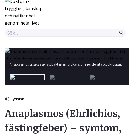
Anaplasmos orsakas av att bakterien förökar sig inne i de vita blodkropparna och sprids huvudsakligen via fästingar. Foto: Shutterstock
Lyssna
Anaplasmos (Ehrlichios,
fästingfeber) – symtom,