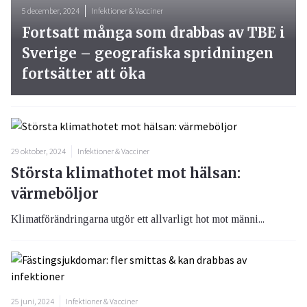
5 december, 2024
Infektioner & Vacciner
Fortsatt många som drabbas av TBE i
Sverige – geografiska spridningen
fortsätter att öka
29 oktober, 2024
Infektioner & Vacciner
Största klimathotet mot hälsan:
värmeböljor
Klimatförändringarna utgör ett allvarligt hot mot männi...
25 juni, 2024
Infektioner & Vacciner