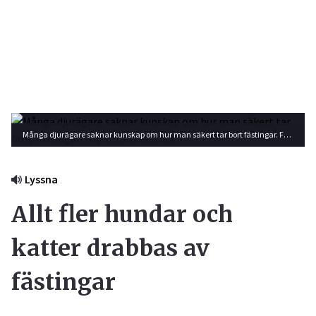
Många djurägare saknar kunskap om hur man säkert tar bort fästingar. Foto: Shutterstock
Lyssna
Allt fler hundar och
katter drabbas av
fästingar