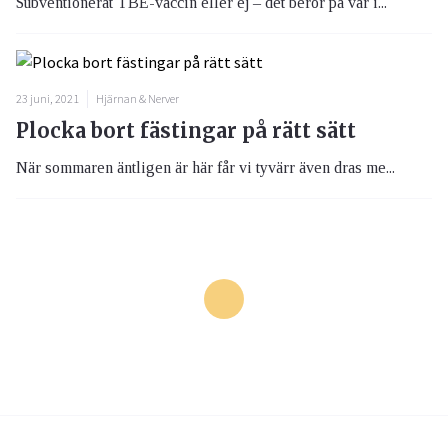
Subventionerat TBE-vaccin eller ej – det beror på var i...
23 juni, 2021
Hjärnan & Nerver
Plocka bort fästingar på rätt sätt
När sommaren äntligen är här får vi tyvärr även dras me...