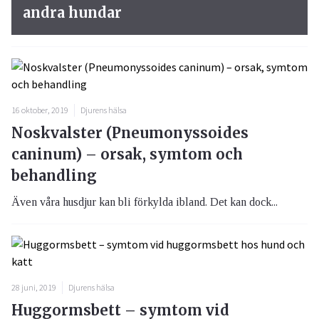
andra hundar
16 oktober, 2019
Djurens hälsa
Noskvalster (Pneumonyssoides
caninum) – orsak, symtom och
behandling
Även våra husdjur kan bli förkylda ibland. Det kan dock...
28 juni, 2019
Djurens hälsa
Huggormsbett – symtom vid