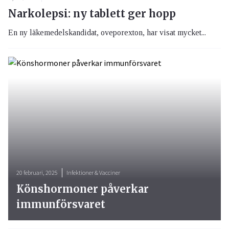
Narkolepsi: ny tablett ger hopp
En ny läkemedelskandidat, oveporexton, har visat mycket...
20 februari, 2025
Infektioner & Vacciner
Könshormoner påverkar
immunförsvaret