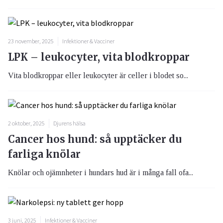
23 november, 2025
Infektioner & Vacciner
LPK – leukocyter, vita blodkroppar
Vita blodkroppar eller leukocyter är celler i blodet so...
2 oktober, 2025
Djurens hälsa
Cancer hos hund: så upptäcker du
farliga knölar
Knölar och ojämnheter i hundars hud är i många fall ofa...
3 juni, 2025
Infektioner & Vacciner