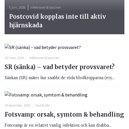
5 juni, 2026
Infektioner & Vacciner
Postcovid kopplas inte till aktiv
hjärnskada
19 mars, 2026
Infektioner & Vacciner
SR (sänka) – vad betyder provsvaret?
Sänkan (SR) mäter hur snabbt de röda blodkropparna (ery...
19 december, 2025
Hud & Hår
Fotsvamp: orsak, symtom & behandling
Fotsvamp är en relativt vanlig infektion och kan drabba...