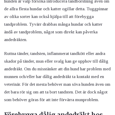
hunden är valp försöka introducera tandborstning även om
de allra flesta hundar och katter ogillar detta. Tuggpinnar
av olika sorter kan också hjälpa till att förebygga
tandproblem. Tyvärr drabbas många hundar och katter
ändå av tandproblem, något som direkt kan påverka
andedräkten.
Ruttna tänder, tandsten, inflammerat tandkött eller andra
skador på tänder, mun eller svalg kan ge upphov till dålig
andedräkt. Om du misstänker att din hund har problem med
munnen och/eller har dålig andedräkt ta kontakt med en
veterinär. För det mesta behöver man söva hunden även om
det bara rör sig om att ta bort tandsten. Det är dock något
som behöver göras för att inte förvärra munproblem.
Förebygga dålig andedräkt hos