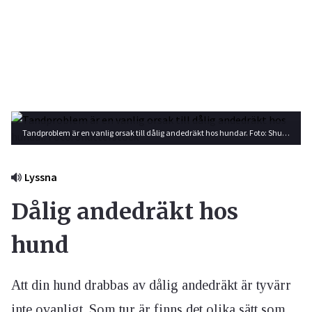
Tandproblem är en vanlig orsak till dålig andedräkt hos hundar. Foto: Shutterstock
Lyssna
Dålig andedräkt hos
hund
Att din hund drabbas av dålig andedräkt är tyvärr
inte ovanligt. Som tur är finns det olika sätt som