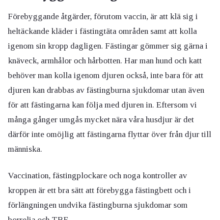
Förebyggande åtgärder, förutom vaccin, är att klä sig i
heltäckande kläder i fästingtäta områden samt att kolla
igenom sin kropp dagligen. Fästingar gömmer sig gärna i
knäveck, armhålor och hårbotten.
Har man hund och katt
behöver man kolla igenom djuren också, inte bara för att
djuren kan drabbas av fästingburna sjukdomar utan även
för att fästingarna kan följa med djuren in. Eftersom vi
många gånger umgås mycket nära våra husdjur är det
därför inte omöjlig att fästingarna flyttar över från djur till
människa.
Vaccination, fästingplockare och noga kontroller av
kroppen är ett bra sätt att förebygga fästingbett och i
förlängningen undvika fästingburna sjukdomar som
borrelia och TBE.