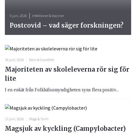
5 juni, 2026
Infektioner & Vacciner
Postcovid – vad säger forskningen?
16 juni, 2026
Barn & Graviditet
Majoriteten av skoleleverna rör sig för
lite
I en enkät från Folkhälsomyndigheten syns flera positiv...
11 juni, 2026
Mage & Tarm
Magsjuk av kyckling (Campylobacter)