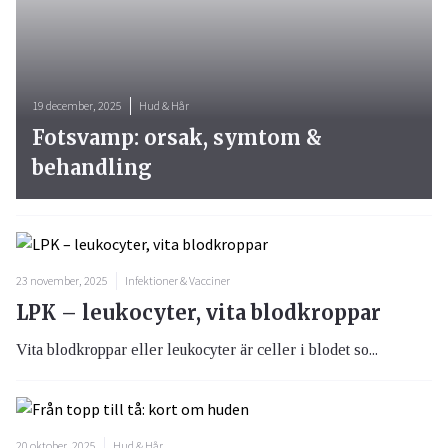
19 december, 2025
Hud & Hår
Fotsvamp: orsak, symtom &
behandling
23 november, 2025
Infektioner & Vacciner
LPK – leukocyter, vita blodkroppar
Vita blodkroppar eller leukocyter är celler i blodet so...
20 oktober, 2025
Hud & Hår