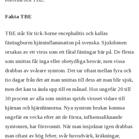
Fakta TBE
TBE står för tick-borne encephalitis och kallas
fästingburen hjärninflammation på svenska. Sjukdomen
orsakas av ett virus som ett fåtal fästingar bär på. De flesta
som smittas får inga eller obetydliga besvär, men vissa
drabbas av svårare symtom. Det tar oftast mellan fyra och
tio dagar från det att man smittas till dess att man blir sjuk,
men det kan ta ända upp till en månad. Hos ungefär 20 till
30 procent av alla som smittas sprids viruset vidare till
hjärnan och hjärnhinnorna. Nya symtom brukar komma
ungefär en vecka efter att de första, influensaliknande
symtomen, har försvunnit. När man insjuknar igen drabbas
man oftast av hög feber, svår huvudvärk, kräkningar,