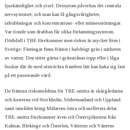
ljuskänslighet och yrsel. Dessutom påverkas det centrala
nervsystemet, och man kan få gångsvårigheter,
talrubbningar och koncentrations- eller minnesstörningar.
Var tionde som drabbas får olika förlamningssymtom.
Dödsfall i TBE förekommer men risken är mycket liten i
Sverige. Fästingar finns främst i halvhögt gräs i närheten
av vatten. Den sitter gärna i grässtrånas topp eller i låga
buskar där de med utsträckta framben lätt kan haka sig fast
på ett passerande värd.
De främsta riskområdena för TBE-smitta är skärgårdarna
och kusterna vid Stockholm, Södermanland och Uppland
samt områden kring Mälarens östra och mellersta delar.
TBE-smitta förekommer även vid Östersjökusten från
Kalmar, Blekinge och Österlen, Vätterns och Vänerns