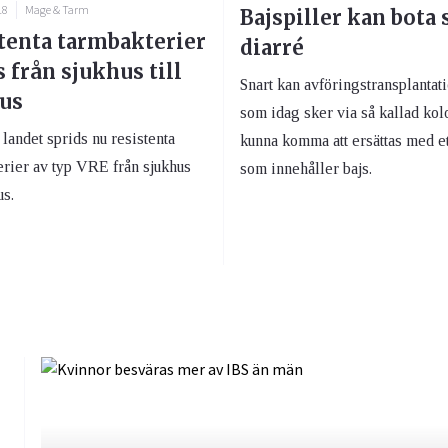
18
Mage & Tarm
Bajspiller kan bota 
tenta tarmbakterier
diarré
s från sjukhus till
Snart kan avföringstransplantat
us
som idag sker via så kallad kol
landet sprids nu resistenta
kunna komma att ersättas med ett
erier av typ VRE från sjukhus
som innehåller bajs.
us.