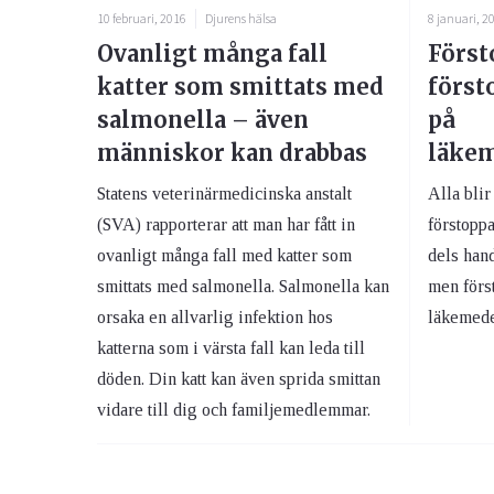
10 februari, 2016
Djurens hälsa
8 januari, 2
Ovanligt många fall
Först
katter som smittats med
först
salmonella – även
på
människor kan drabbas
läke
Statens veterinärmedicinska anstalt
Alla bli
(SVA) rapporterar att man har fått in
förstoppa
ovanligt många fall med katter som
dels hand
smittats med salmonella. Salmonella kan
men förs
orsaka en allvarlig infektion hos
läkemede
katterna som i värsta fall kan leda till
döden. Din katt kan även sprida smittan
vidare till dig och familjemedlemmar.