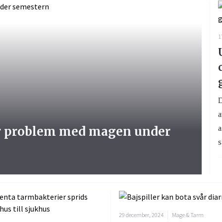
1
D
a
r problem med magen under
a
s
29 december, 2024
Mage & Tarm