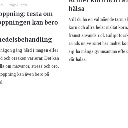
Ät mer korn och få 
025
Mage & Tarm
hälsa
oppning: testa om
Vill du ha en välmående tarm sk
oppningen kan bero
korn och allra helst mältat korn
främst används i öl. Enligt fors
medelsbehandling
Lunds universitet har mältat kor
r någon gång hård i magen eller
sig ha många gynnsamma effek
d och orsaken varierar. Det kan
vår hälsa.
la om matvanor, stress och oro,
toppning kan även bero på
l.