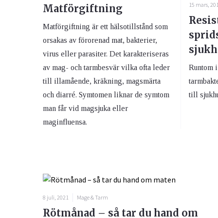
15 mars, 20
Matförgiftning
Resis
Matförgiftning är ett hälsotillstånd som
sprid
orsakas av förorenad mat, bakterier,
sjukh
virus eller parasiter. Det karakteriseras
av mag- och tarmbesvär vilka ofta leder
Runtom i 
till illamående, kräkning, magsmärta
tarmbakt
och diarré. Symtomen liknar de symtom
till sjukh
man får vid magsjuka eller
maginfluensa.
8 juli, 2021
Mage & Tarm
Rötmånad – så tar du hand om