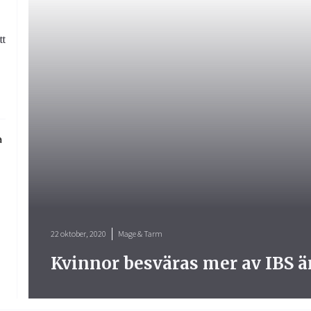
tt
22 oktober, 2020
Mage & Tarm
Kvinnor besväras mer av IBS 