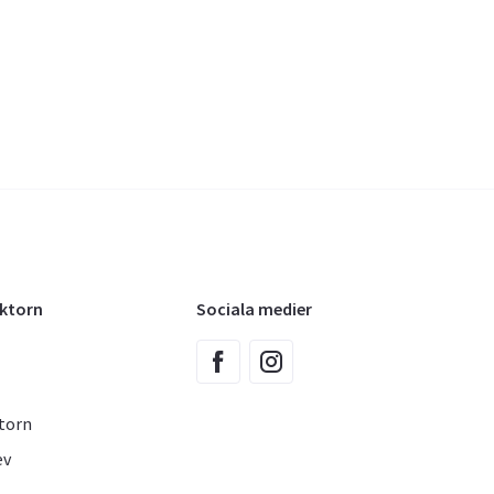
oktorn
Sociala medier
torn
ev