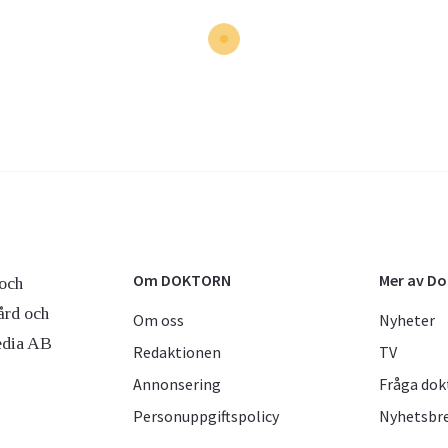
Om DOKTORN
Mer av D
och
ård och
Om oss
Nyheter
edia AB
Redaktionen
TV
Annonsering
Fråga dok
Personuppgiftspolicy
Nyhetsbr