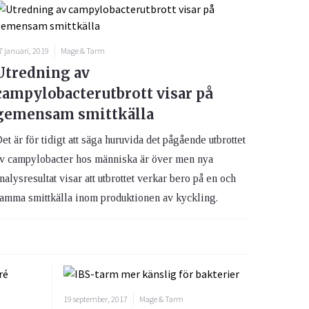
7 januari, 2019
Mage & Tarm
Utredning av
campylobacterutbrott visar på
gemensam smittkälla
et är för tidigt att säga huruvida det pågående utbrottet
v campylobacter hos människa är över men nya
nalysresultat visar att utbrottet verkar bero på en och
amma smittkälla inom produktionen av kyckling.
19 september, 2017
Mage & Tarm