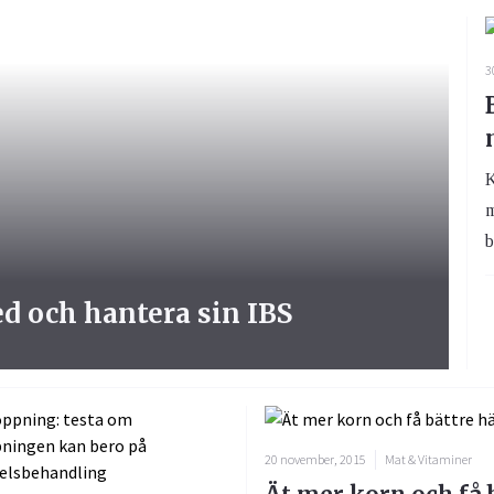
3
K
m
b
ed och hantera sin IBS
20 november, 2015
Mat & Vitaminer