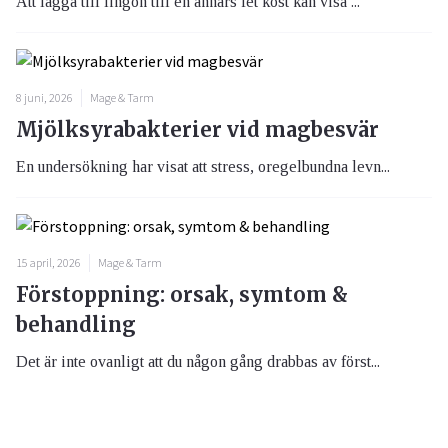
Att lägga till lingon till en annars fet kost kan visa ...
8 juni, 2026
Mage & Tarm
Mjölksyrabakterier vid magbesvär
En undersökning har visat att stress, oregelbundna levn...
15 april, 2026
Mage & Tarm
Förstoppning: orsak, symtom &
behandling
Det är inte ovanligt att du någon gång drabbas av först...