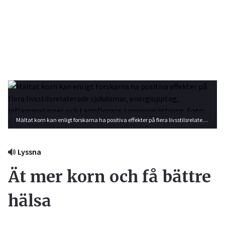
Mältat korn kan enligt forskarna ha positiva effekter på flera livsstilsrelaterade sjukdomar, energiupptag, inflammationer och tarmflorans sammansättning. Foto: Shutterstock
Lyssna
Ät mer korn och få bättre
hälsa