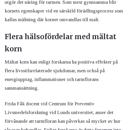
utgör det näring för tarmen. Som mest gynnsamma blir
kornets egenskaper vid en särskild förädlingsprocess som
kallas mältning där kornet omvandlas till malt.
Flera hälsofördelar med mältat
korn
Mältat korn kan enligt forskarna ha positiva effekter på
flera livsstilsrelaterade sjukdomar, men också på
energiupptag, inflammationer och tarmflorans
sammansättning.
Frida Fåk docent vid Centrum för Preventiv
Livsmedelsforskning vid Lunds universitet, anser det
förvånande att tarmfloran kan påverkas så mycket av hur
råvaran behandlas. Enligt forskarna är detta fenomen inte