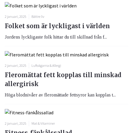
2 januari, 2025
Bättre liv
Folket som är lyckligast i världen
Jordens lyckligaste folk hittar du till skillnad från f...
2 januari, 2025
Luftvägarna & Allergi
Fleromättat fett kopplas till minskad
allergirisk
Höga blodnivåer av fleromättade fettsyror kan kopplas t...
2 januari, 2025
Mat & Vitaminer
Fitness-fänkålssallad