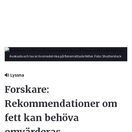
Avokado och lax är livsmedel rika på fleromättade fetter. Foto: Shutterstock
Lyssna
Forskare:
Rekommendationer om
fett kan behöva