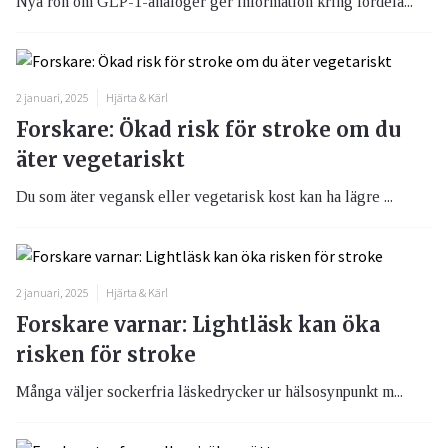
Nya rön om GLP-1-analoger ger information kring fördela...
2 januari, 2025
Hjärta & Kärl
Forskare: Ökad risk för stroke om du
äter vegetariskt
Du som äter vegansk eller vegetarisk kost kan ha lägre ...
2 januari, 2025
Hjärta & Kärl
Forskare varnar: Lightläsk kan öka
risken för stroke
Många väljer sockerfria läskedrycker ur hälsosynpunkt m...