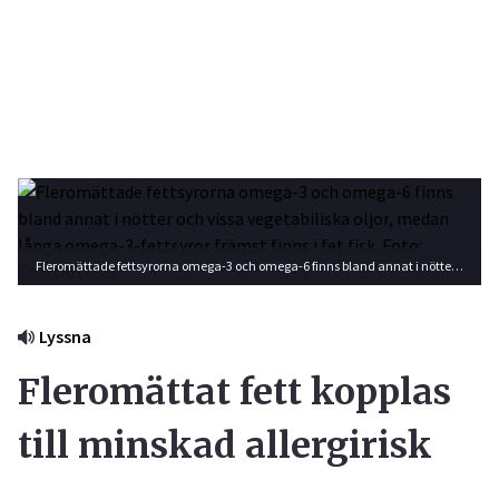
Fleromättade fettsyrorna omega-3 och omega-6 finns bland annat i nötter och vissa vegetabiliska oljor, medan långa omega-3-fettsyror främst finns i fet fisk. Foto: Shutterstock
Lyssna
Fleromättat fett kopplas
till minskad allergirisk