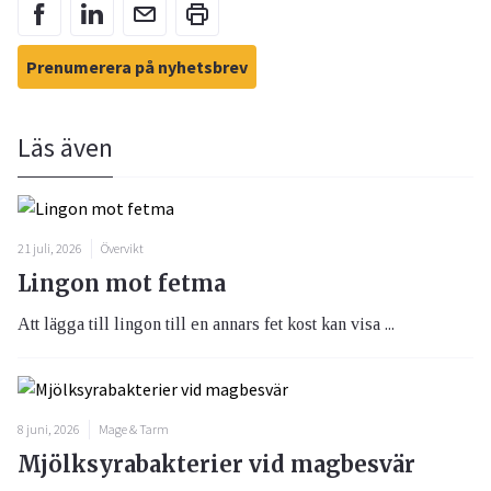
Prenumerera på nyhetsbrev
Läs även
21 juli, 2026
Övervikt
Lingon mot fetma
Att lägga till lingon till en annars fet kost kan visa ...
8 juni, 2026
Mage & Tarm
Mjölksyrabakterier vid magbesvär