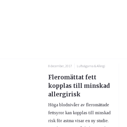
8 december, 2017
Luftvägarna & Allergi
Fleromättat fett
kopplas till minskad
allergirisk
Höga blodnivåer av fleromättade
fettsyror kan kopplas till minskad
risk för astma visar en ny studie.