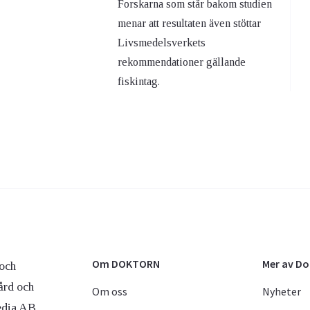
Forskarna som står bakom studien
menar att resultaten även stöttar
Livsmedelsverkets
rekommendationer gällande
fiskintag.
Om DOKTORN
Mer av D
och
ård och
Om oss
Nyheter
edia AB