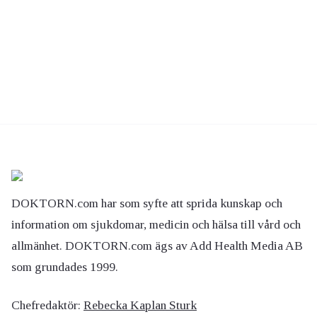
DOKTORN.com har som syfte att sprida kunskap och
information om sjukdomar, medicin och hälsa till vård och
allmänhet. DOKTORN.com ägs av Add Health Media AB
som grundades 1999.
Chefredaktör:
Rebecka Kaplan Sturk