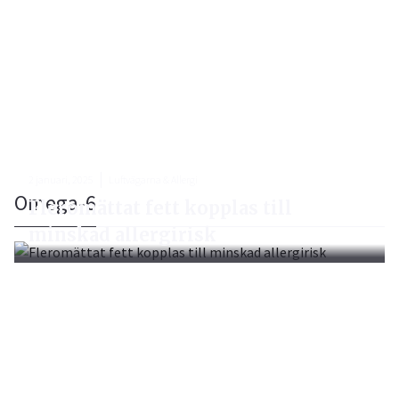
2 januari, 2025
Luftvägarna & Allergi
Omega-6
Fleromättat fett kopplas till
minskad allergirisk