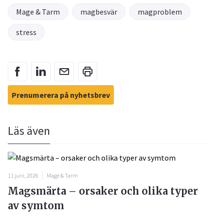
Mage & Tarm
magbesvär
magproblem
stress
Prenumerera på nyhetsbrev
Läs även
11 juni, 2026
Mage & Tarm
Magsmärta – orsaker och olika typer
av symtom