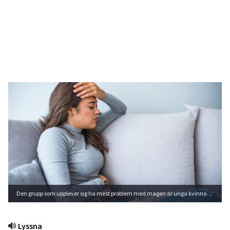
Den grupp som upplever sig ha mest problem med magen är unga kvinnor i åldern 16–30 år. Foto: Shutterstock
Lyssna