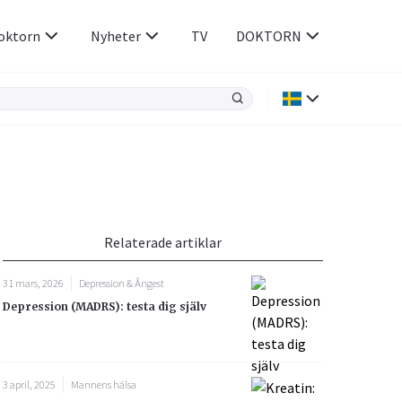
oktorn
Nyheter
TV
DOKTORN
Hjärnan & Nerver
Infektioner &
Vacciner
Hjärta & Kärl
din
e besvara
Hud & Hår
ar
n
Relaterade artiklar
Rökavvänjning
Sex & Samliv
31 mars, 2026
Depression & Ångest
Rörelseapparaten
Sömn & Stress
Depression (MADRS): testa dig själv
icy.
3 april, 2025
Mannens hälsa