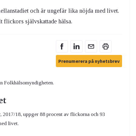
llanstadiet och är ungefär lika nöjda med livet.
 flickors självskattade hälsa.
Prenumerera på nyhetsbrev
ån Folkhälsomyndigheten.
et
, 2017/18, uppger 88 procent av flickorna och 93
ed livet.