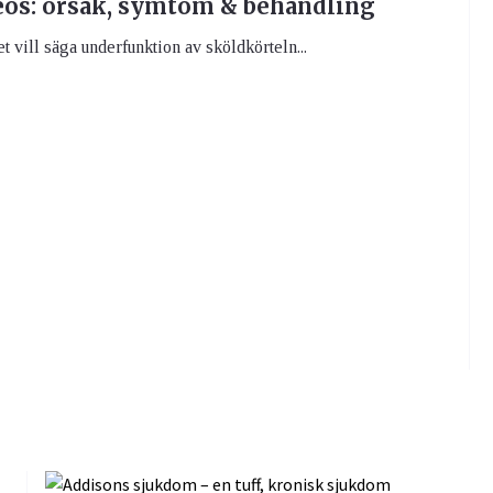
os: orsak, symtom & behandling
t vill säga underfunktion av sköldkörteln...