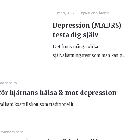
31 mars, 2026
Depression & Ångest
Depression (MADRS):
testa dig själv
Det finns många olika
självskattningstest som man kan g...
nens hälsa
 för hjärnans hälsa & mot depression
älkänt kosttillskott som traditionellt ...
Kvinnans hälsa