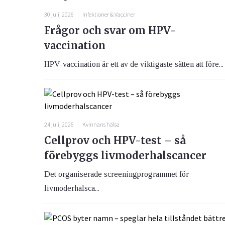
30 juli, 2026
Infektioner & Vacciner
Frågor och svar om HPV-
vaccination
HPV-vaccination är ett av de viktigaste sätten att före...
24 juli, 2026
Kvinnans hälsa
Cellprov och HPV-test – så
förebyggs livmoderhalscancer
Det organiserade screeningprogrammet för
livmoderhalsca...