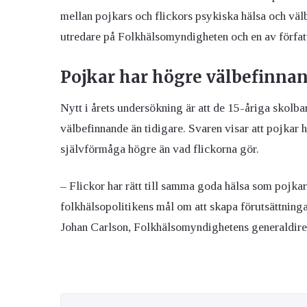
mellan pojkars och flickors psykiska hälsa och välb
utredare på Folkhälsomyndigheten och en av författa
Pojkar har högre välbefinna
Nytt i årets undersökning är att de 15-åriga skolba
välbefinnande än tidigare. Svaren visar att pojkar h
självförmåga högre än vad flickorna gör.
– Flickor har rätt till samma goda hälsa som pojkar.
folkhälsopolitikens mål om att skapa förutsättninga
Johan Carlson, Folkhälsomyndighetens generaldire