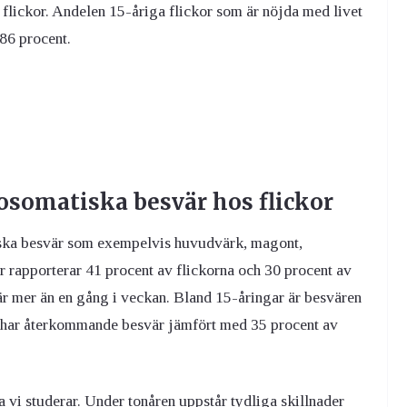
 flickor. Andelen 15-åriga flickor som är nöjda med livet
86 procent.
osomatiska besvär hos flickor
iska besvär som exempelvis huvudvärk, magont,
 rapporterar 41 procent av flickorna och 30 procent av
är mer än en gång i veckan. Bland 15-åringar är besvären
nt har återkommande besvär jämfört med 35 procent av
 vi studerar. Under tonåren uppstår tydliga skillnader