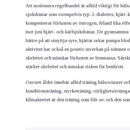
Att motionera regelbundet är alltid viktigt för hä
sjukdomar som exempelvis typ-2-diabetes, hjärt-kä
kompenserar förlusten av östrogen, ibland lika ef
mot just hjärt- och kärlsjukdomar. De gynnsamma b
bättre på att utnyttja syre, hjärtat orkar pumpa blo
aktivitet har också en positiv inverkan på sömnen
skelettet och minskar förlusten av benmassa. Särski
stärker skelettet och minskar risken för benbrott.
Oavsett ålder innebär alltid träning hälsovinster oc
konditionsträning, styrketräning, rörlighetsövning
klimakteriet är den träning som blir av, och den so