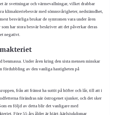
 är svettningar och värmevallningar, vilket drabbar
svåra klimakteriebesvär med sömnsvårigheter, nedstämdhet,
mest besvärliga brukar de symtomen vara under åren
r som har stora besvär beskriver att det påverkar deras
et negativt.
imakteriet
kad benmassa. Under åren kring den sista mensen minskar
 en fördubbling av den vanliga hastigheten på
pen, från att främst ha suttit på höfter och lår, till att i
odfetterna förändras när östrogenet sjunker, och det sker
 Som en följd av detta blir det vanligare med
teriet. Före 55 års ålder är hjärt-kärlsjukdomar