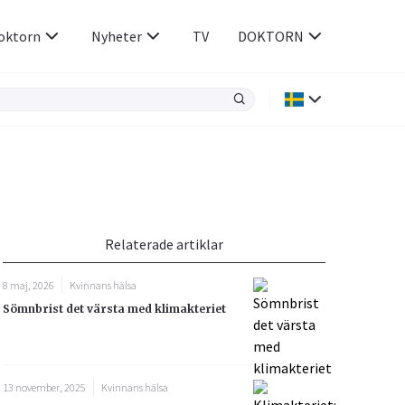
oktorn
Nyheter
TV
DOKTORN
Hjärnan & Nerver
Infektioner &
Vacciner
Hjärta & Kärl
din
e besvara
Hud & Hår
ar
n
Relaterade artiklar
Rökavvänjning
Sex & Samliv
8 maj, 2026
Kvinnans hälsa
Rörelseapparaten
Sömn & Stress
Sömnbrist det värsta med klimakteriet
icy.
13 november, 2025
Kvinnans hälsa