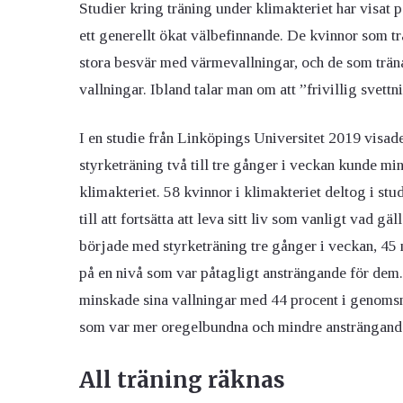
Studier kring träning under klimakteriet har visat
ett generellt ökat välbefinnande. De kvinnor som tr
stora besvär med värmevallningar, och de som träna
vallningar. Ibland talar man om att ”frivillig svett
I en studie från Linköpings Universitet 2019 visad
styrketräning två till tre gånger i veckan kunde mi
klimakteriet. 58 kvinnor i klimakteriet deltog i st
till att fortsätta att leva sitt liv som vanligt vad g
började med styrketräning tre gånger i veckan, 45 
på en nivå som var påtagligt ansträngande för dem.
minskade sina vallningar med 44 procent i genomsn
som var mer oregelbundna och mindre ansträngande
All träning räknas