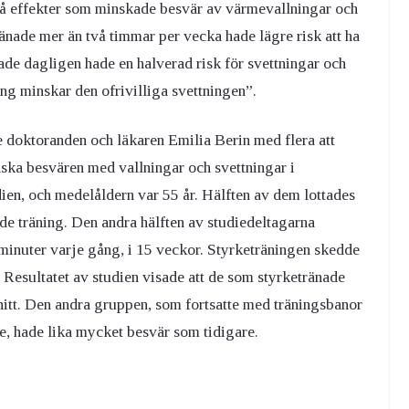
 på effekter som minskade besvär av värmevallningar och
änade mer än två timmar per vecka hade lägre risk att ha
de dagligen hade en halverad risk för svettningar och
ning minskar den ofrivilliga svettningen”.
e doktoranden och läkaren Emilia Berin med flera att
nska besvären med vallningar och svettningar i
udien, och medelåldern var 55 år. Hälften av dem lottades
ällde träning. Den andra hälften av studiedeltagarna
minuter varje gång, i 15 veckor. Styrketräningen skedde
 Resultatet av studien visade att de som styrketränade
itt. Den andra gruppen, som fortsatte med träningsbanor
, hade lika mycket besvär som tidigare.