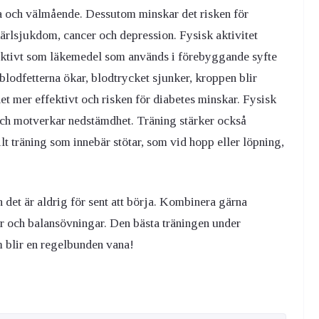
lsa och välmående. Dessutom minskar det risken för
rlsjukdom, cancer och depression. Fysisk aktivitet
fektivt som läkemedel som används i förebyggande syfte
lodfetterna ökar, blodtrycket sjunker, kroppen blir
det mer effektivt och risken för diabetes minskar. Fysisk
 och motverkar nedstämdhet. Träning stärker också
lt träning som innebär stötar, som vid hopp eller löpning,
h det är aldrig för sent att börja. Kombinera gärna
ar och balansövningar. Den bästa träningen under
m blir en regelbunden vana!