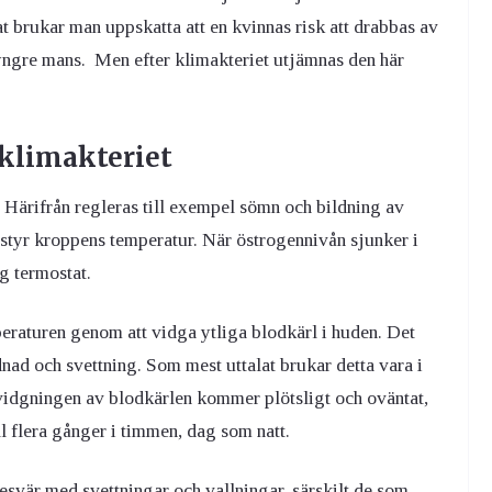
t brukar man uppskatta att en kvinnas risk att drabbas av
år yngre mans. Men efter klimakteriet utjämnas den här
 klimakteriet
 Härifrån regleras till exempel sömn och bildning av
 styr kroppens temperatur. När östrogennivån sjunker i
ig termostat.
eraturen genom att vidga ytliga blodkärl i huden. Det
odnad och svettning. Som mest uttalat brukar detta vara i
 vidgningen av blodkärlen kommer plötsligt och oväntat,
ll flera gånger i timmen, dag som natt.
esvär med svettningar och vallningar, särskilt de som