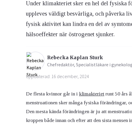
Under klimakteriet sker en hel del fysiska
uppleves väldigt besvärliga, och påverka liv
Ögon & Öron
fysisk aktivitet kan lindra en del av symto
Övervikt
hälsoeffekter när östrogenet sjunker.
Rebecka Kaplan Sturk
Chefredaktör, Specialistläkare i gynekolo
Uppdaterad: 16 december, 2024
De flesta kvinnor går in i
klimakteriet
runt 50 års å
menstruationen sker många fysiska förändringar, oc
Den mesta kända förändringen är ju att menstruati
kroppen både innan och efter att den sista mensen in