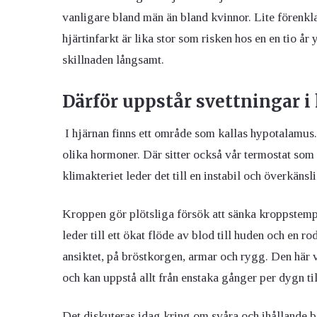
vanligare bland män än bland kvinnor. Lite förenkla
hjärtinfarkt är lika stor som risken hos en en tio 
skillnaden långsamt.
Därför uppstår svettningar i
I hjärnan finns ett område som kallas hypotalamus.
olika hormoner. Där sitter också vår termostat som
klimakteriet leder det till en instabil och överkänsl
Kroppen gör plötsliga försök att sänka kroppstemp
leder till ett ökat flöde av blod till huden och en r
ansiktet, på bröstkorgen, armar och rygg. Den här
och kan uppstå allt från enstaka gånger per dygn ti
Det diskuteras idag kring om svåra och ihållande b