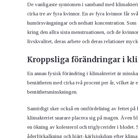
De vanligaste symtomen i samband med klimakteriet
cirka tre av fyra kvinnor. En av fyra kvinnor får 
humörsvängningar och nedsatt koncentration. Som 
kring den allra sista menstruationen, och de kvinno
livskvalitet, deras arbete och deras relationer myck
Kroppsliga förändringar i kl
En annan fysisk förändring i klimakteriet är mins
bentätheten med cirka två procent per år, vilket är
bentäthetsminskningen.
Samtidigt sker också en omfördelning av fettet på krop
klimakteriet snarare placera sig på magen. Även bl
en ökning av kolesterol och triglycerider i blodet.
åderförkalkning och hjärt-kärlsjukdom efter klimak