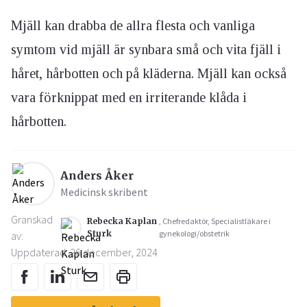
Mjäll kan drabba de allra flesta och vanliga
symtom vid mjäll är synbara små och vita fjäll i
håret, hårbotten och på kläderna. Mjäll kan också
vara förknippat med en irriterande klåda i
hårbotten.
Anders Åker
Medicinsk skribent
Granskad
Rebecka Kaplan
, Chefredaktör, Specialistläkare i
Sturk
gynekologi/obstetrik
av:
Uppdaterad: 26 december, 2024