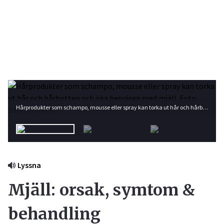
Hårprodukter som schampo, mousse eller spray kan torka ut hår och hårbotten och öka besvären med mjäll. Foto: Shutterstock
Lyssna
Mjäll: orsak, symtom &
behandling