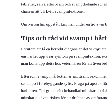
tabletter, salva eller kräm och svampdödande sch
chansen att bli kvitt svampinfektionen.
Om kerion har uppstått kan man under en tid även be
Tips och råd vid svamp i hår
Förutom att få en korrekt diagnos är det viktigt at
ens närhet uppvisar symtom på svampinfektion, exe
man kolla upp detta hos veterinären för att även be
Eftersom svamp i hårbotten är smittsamt rekommen
schampo i förebyggande syfte. Fråga på apotek för
hårbotten. Tidigt och rätt behandlad minskar du ri
minskar du även risken för att drabbas av omfattan