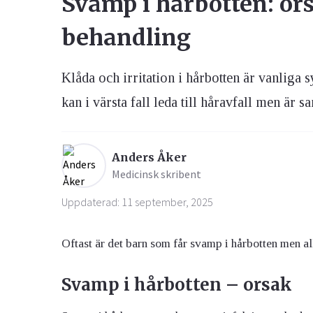
Svamp i hårbotten: o
behandling
Ögon & Öron
Övervikt
Klåda och irritation i hårbotten är vanliga
kan i värsta fall leda till håravfall men är 
Anders Åker
Medicinsk skribent
Uppdaterad: 11 september, 2025
Oftast är det barn som får svamp i hårbotten men al
Svamp i hårbotten – orsak