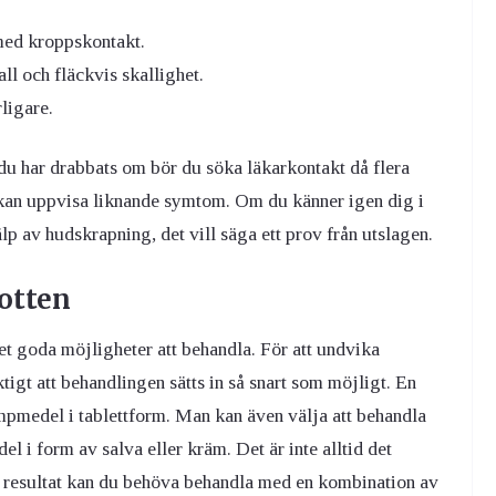
 med kroppskontakt.
ll och fläckvis skallighet.
ligare.
n du har drabbats om bör du söka läkarkontakt då flera
 kan uppvisa liknande symtom. Om du känner igen dig i
p av hudskrapning, det vill säga ett prov från utslagen.
otten
et goda möjligheter att behandla. För att undvika
igt att behandlingen sätts in så snart som möjligt. En
pmedel i tablettform. Man kan även välja att behandla
i form av salva eller kräm. Det är inte alltid det
a resultat kan du behöva behandla med en kombination av