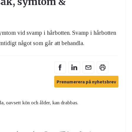
rsak, symtom &
 symtom vid svamp i hårbotten. Svamp i hårbotten
samtidigt något som går att behandla.
Prenumerera på nyhetsbrev
la, oavsett kön och ålder, kan drabbas.