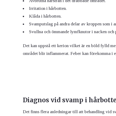
Avbrutna hårstrån i det drabbade området.
Irritation i hårbotten.
Klåda i hårbotten.
Svamputslag på andra delar av kroppen som i an
Svullna och ömmande lymfknutor i nacken och p
Det kan uppstå ett kerion vilket är en böld fylld m
området blir inflammerat. Feber kan förekomma i en
Diagnos vid svamp i hårbott
Det finns flera anledningar till att behandling vid s