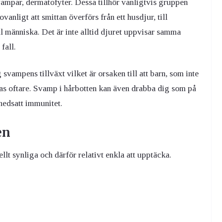
ampar, dermatofyter. Dessa tillhör vanligtvis gruppen
vanligt att smittan överförs från ett husdjur, till
ll människa. Det är inte alltid djuret uppvisar samma
fall.
ampens tillväxt vilket är orsaken till att barn, som inte
bbas oftare. Svamp i hårbotten kan även drabba dig som på
nedsatt immunitet.
en
lt synliga och därför relativt enkla att upptäcka.