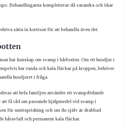
ampo. Behandlingarna kompletterar då varandra och ökar
höva sätta in kortison för att behandla även det.
botten
t man har kunskap om svamp i hårbotten. Om ett husdjur i
mpelvis har runda och kala fläckar på kroppen, behöver
handla husdjuret i fråga.
deras att hela familjen använder ett svampdödande
 att få råd om passande hjälpmedel vid svamp i
sken för smittspridning och om du själv är drabbad
de håravfall och permanent kala fläckar.