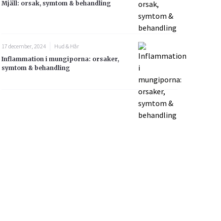
Mjäll: orsak, symtom & behandling
17 december, 2024
Hud & Hår
Inflammation i mungiporna: orsaker,
symtom & behandling