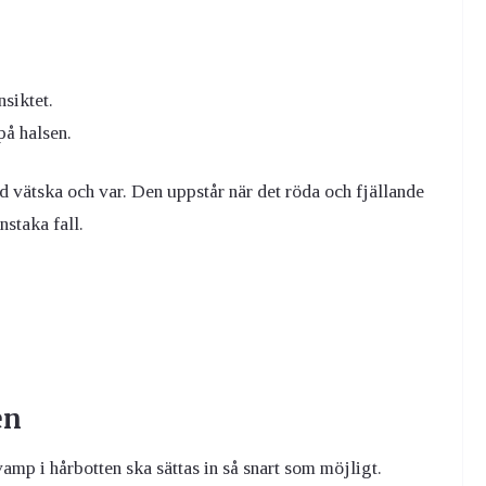
siktet.
å halsen.
ed vätska och var. Den uppstår när det röda och fjällande
staka fall.
en
vamp i hårbotten ska sättas in så snart som möjligt.