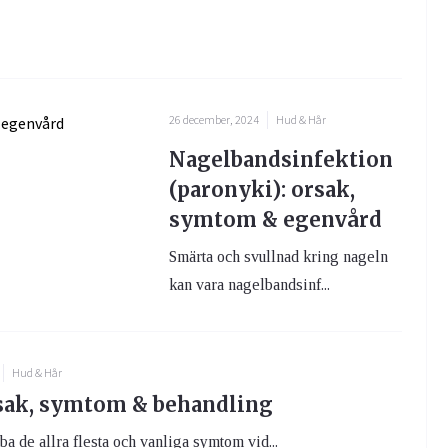
26 december, 2024
Hud & Hår
Nagelbandsinfektion
(paronyki): orsak,
symtom & egenvård
Smärta och svullnad kring nageln
kan vara nagelbandsinf...
Hud & Hår
rsak, symtom & behandling
ba de allra flesta och vanliga symtom vid...