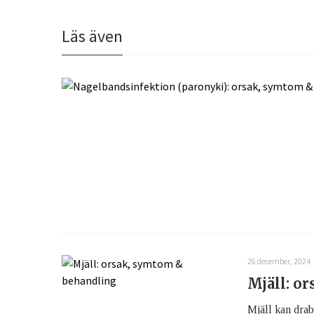
Läs även
26 december, 2024
Mjäll: o
Mjäll kan drab