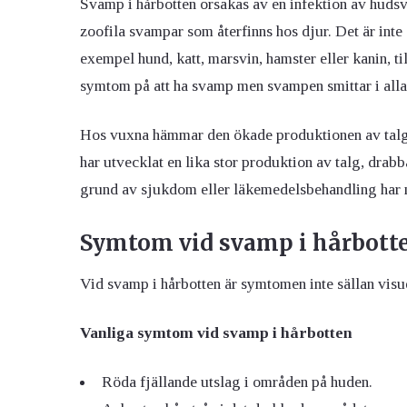
Svamp i hårbotten orsakas av en infektion av hudsv
zoofila svampar som återfinns hos djur. Det är inte o
exempel hund, katt, marsvin, hamster eller kanin, ti
symtom på att ha svamp men svampen smittar i alla 
Hos vuxna hämmar den ökade produktionen av talg sv
har utvecklat en lika stor produktion av talg, dra
grund av sjukdom eller läkemedelsbehandling har 
Symtom vid svamp i hårbott
Vid svamp i hårbotten är symtomen inte sällan visuel
Vanliga symtom vid svamp i hårbotten
Röda fjällande utslag i områden på huden.