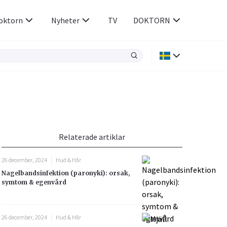
oktorn
Nyheter
TV
DOKTORN
Hjärnan & Nerver
Infektioner &
Vacciner
Hjärta & Kärl
din
e besvara
Hud & Hår
ar
n
p i hårbotten orsakas av en infektion av hudsvampar, dermatofyt
Relaterade artiklar
Rökavvänjning
Sex & Samliv
26 december, 2024
Hud & Hår
Rörelseapparaten
Sömn & Stress
Nagelbandsinfektion (paronyki): orsak,
icy.
symtom & egenvård
26 december, 2024
Hud & Hår