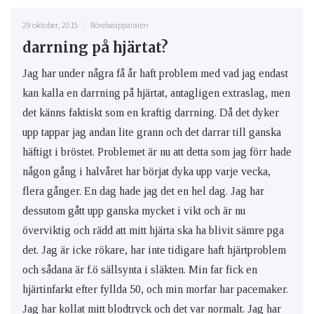
29 oktober, 2015
Rörelseapparaten
darrning på hjärtat?
Jag har under några få år haft problem med vad jag endast
kan kalla en darrning på hjärtat, antagligen extraslag, men
det känns faktiskt som en kraftig darrning. Då det dyker
upp tappar jag andan lite grann och det darrar till ganska
häftigt i bröstet. Problemet är nu att detta som jag förr hade
någon gång i halvåret har börjat dyka upp varje vecka,
flera gånger. En dag hade jag det en hel dag. Jag har
dessutom gått upp ganska mycket i vikt och är nu
överviktig och rädd att mitt hjärta ska ha blivit sämre pga
det. Jag är icke rökare, har inte tidigare haft hjärtproblem
och sådana är f.ö sällsynta i släkten. Min far fick en
hjärtinfarkt efter fyllda 50, och min morfar har pacemaker.
Jag har kollat mitt blodtryck och det var normalt. Jag har