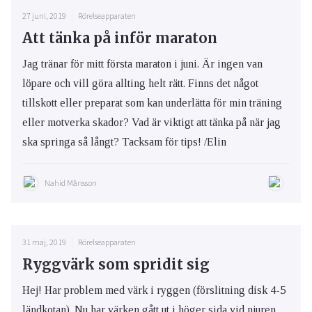
27 juni, 2019
Rörelseapparaten
Att tänka på inför maraton
Jag tränar för mitt första maraton i juni. Är ingen van
löpare och vill göra allting helt rätt. Finns det något
tillskott eller preparat som kan underlätta för min träning
eller motverka skador? Vad är viktigt att tänka på när jag
ska springa så långt? Tacksam för tips! /Elin
Nahid Månsson
31 maj, 2019
Rörelseapparaten
Ryggvärk som spridit sig
Hej! Har problem med värk i ryggen (förslitning disk 4-5
ländkotan). Nu har värken gått ut i höger sida vid njuren