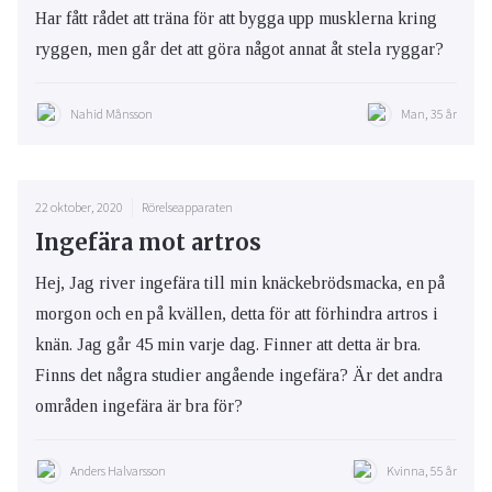
Har fått rådet att träna för att bygga upp musklerna kring
ryggen, men går det att göra något annat åt stela ryggar?
Nahid Månsson
Man, 35 år
22 oktober, 2020
Rörelseapparaten
Ingefära mot artros
Hej, Jag river ingefära till min knäckebrödsmacka, en på
morgon och en på kvällen, detta för att förhindra artros i
knän. Jag går 45 min varje dag. Finner att detta är bra.
Finns det några studier angående ingefära? Är det andra
områden ingefära är bra för?
Anders Halvarsson
Kvinna, 55 år