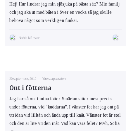
Hej! Hur lindrar jag min sjösjuka på bästa sätt? Min familj
och jag ska ut med båten i över en vecka så jag skulle
behöva något som verkligen funkar.
Nahid Månsson
20 september, 2019
Rörelseapparaten
Ont i fötterna
Jag har så ont i mina fötter. Smärtan sitter mest precis
under fötterna, vid "kuddarna”. I vänster fot har jag ont på
utsidan vid lilltån och ända upp till knät. Vänster fot är stel
och den är lite vriden inåt. Vad kan vara felet? Mvh, Sofia