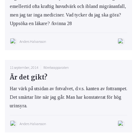
emellertid ofta kraftig huvudvärk och ibland migränanfall,
men jag tar inga mediciner. Vad tycker du jag ska göra?
Uppsöka en läkare? /kvinna 28
Anders Halvarsson
11 september, 2014
Rörelseapparaten
Är det gikt?
Har värk på utsidan av fotvalvet, d.v.s. kanten av fottrampet.
Det smärtar lite när jag går. Man har konstaterat för hög
urinsyra.
Anders Halvarsson