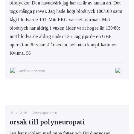
bilolyckor. Den huvudvärk jag har nu är av annan art. Det
togs många prover. Jag hade högt blodtryck 180/100 samt
lågt blodvärde 101. Mitt EKG var helt normalt. Mitt
blodtryck har aldrig i vuxen ålder varit högre än 130/80;
mitt blodvärde aldrig under 126. Jag gjorde en GBP-
operation för snart 4 år sedan, helt utan komplikationer.
Kvinna, 56
Anders Halvarsson
25 juli, 2016
Rörelseapparaten
orsak till polyneuropati
Jag har problem med mina fötter och fått diagnosen