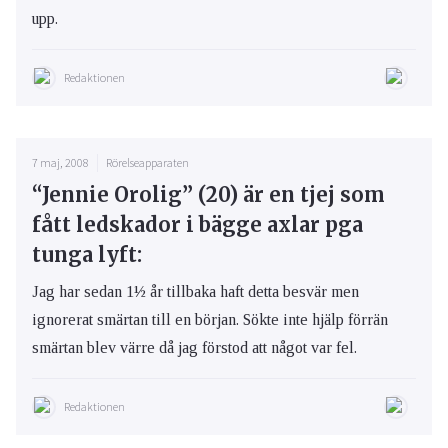
upp.
Redaktionen
7 maj, 2008
Rörelseapparaten
“Jennie Orolig” (20) är en tjej som
fått ledskador i bägge axlar pga
tunga lyft:
Jag har sedan 1½ år tillbaka haft detta besvär men
ignorerat smärtan till en början. Sökte inte hjälp förrän
smärtan blev värre då jag förstod att något var fel.
Redaktionen