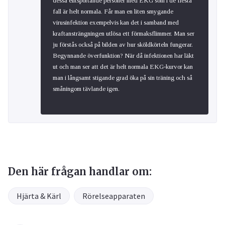
dessa elitsportande personer med EKG som i de flesta
fall är helt normala. Får man en liten smygande
virusinfektion exempelvis kan det i samband med
kraftansträngningen utlösa ett förmaksflimmer. Man ser
ju förstås också på bilden av hur sköldkörteln fungerar.
Begynnande överfunktion? När då infektionen har läkt
ut och man ser att det är helt normala EKG-kurvor kan
man i långsamt stigande grad öka på sin träning och så
småningom tävlande igen.
Den här frågan handlar om:
Hjärta & Kärl
Rörelseapparaten