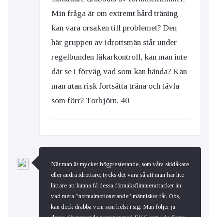
Min fråga är om extremt hård träning
kan vara orsaken till problemet? Den
här gruppen av idrottsmän står under
regelbunden läkarkontroll, kan man inte
där se i förväg vad som kan hända? Kan
man utan risk fortsätta träna och tävla
som förr? Torbjörn, 40
När man är mycket högpresterande, som våra skidåkare
eller andra idrottare, tycks det vara så att man har lite
lättare att kunna få dessa förmaksflimmerattacker än
vad mera ”normalmotionerande” människor får. Obs,
kan dock drabba vem som helst i sig. Man följer ju