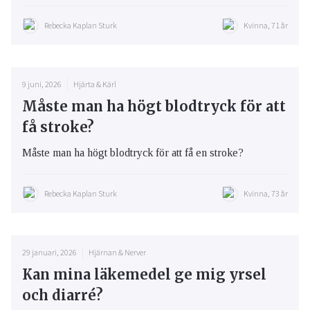
Rebecka Kaplan Sturk
Kvinna, 71 år
9 juni, 2026
Hjärta & Kärl
Måste man ha högt blodtryck för att
få stroke?
Måste man ha högt blodtryck för att få en stroke?
Rebecka Kaplan Sturk
Kvinna, 73 år
29 januari, 2026
Hjärnan & Nerver
Kan mina läkemedel ge mig yrsel
och diarré?